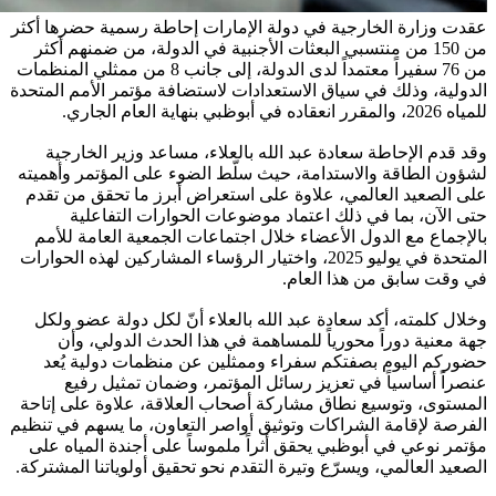
عقدت وزارة الخارجية في دولة الإمارات إحاطة رسمية حضرها أكثر
من 150 من منتسبي البعثات الأجنبية في الدولة، من ضمنهم أكثر
من 76 سفيراً معتمداً لدى الدولة، إلى جانب 8 من ممثلي المنظمات
الدولية، وذلك في سياق الاستعدادات لاستضافة مؤتمر الأمم المتحدة
للمياه 2026، والمقرر انعقاده في أبوظبي بنهاية العام الجاري.
وقد قدم الإحاطة سعادة عبد الله بالعلاء، مساعد وزير الخارجية
لشؤون الطاقة والاستدامة، حيث سلّط الضوء على المؤتمر وأهميته
على الصعيد العالمي، علاوة على استعراض أبرز ما تحقق من تقدم
حتى الآن، بما في ذلك اعتماد موضوعات الحوارات التفاعلية
بالإجماع مع الدول الأعضاء خلال اجتماعات الجمعية العامة للأمم
المتحدة في يوليو 2025، واختيار الرؤساء المشاركين لهذه الحوارات
في وقت سابق من هذا العام.
وخلال كلمته، أكد سعادة عبد الله بالعلاء أنّ لكل دولة عضو ولكل
جهة معنية دوراً محورياً للمساهمة في هذا الحدث الدولي، وأن
حضوركم اليوم بصفتكم سفراء وممثلين عن منظمات دولية يُعد
عنصراً أساسياً في تعزيز رسائل المؤتمر، وضمان تمثيل رفيع
المستوى، وتوسيع نطاق مشاركة أصحاب العلاقة، علاوة على إتاحة
الفرصة لإقامة الشراكات وتوثيق أواصر التعاون، ما يسهم في تنظيم
مؤتمر نوعي في أبوظبي يحقق أثراً ملموساً على أجندة المياه على
الصعيد العالمي، ويسرّع وتيرة التقدم نحو تحقيق أولوياتنا المشتركة.