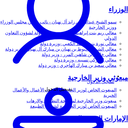
الوزراء
سمو الشيخ عبدالله بن زايد آل نهيان - نائب رئيس مجلس الوزراء
ووزير الخارجية
معالي ريم بنت إبراهيم الهاشمي - وزيرة دولة لشؤون التعاون
الدولي
معالي نورة بنت محمد الكعبي -وزيرة دولة
معالي الشيخ شخبوط بن نهيان بن مبارك آل نهيان - وزير دولة
معالي خليفة بن شاهين المرر - وزير دولة
معالي لانا زكي نسيبه - وزيرة دولة
معالي سعيد بن مبارك الهاجري - وزير دولة
مبعوثي وزير الخارجية
تسجيل الدخول
تسجيل الدخول
المبعوث الخاص لوزير الخارجية لشؤون الأعمال والأعمال
الخيرية
مبعوث وزير الخارجية لمكافحة التطرف والإرهاب
المبعوث الخاص لوزير الخارجية لشؤون الطبيعة
الإمارات العربية المتحدة