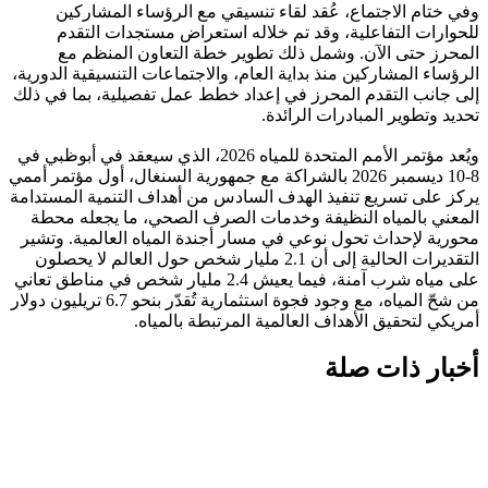
وفي ختام الاجتماع، عُقد لقاء تنسيقي مع الرؤساء المشاركين
للحوارات التفاعلية، وقد تم خلاله استعراض مستجدات التقدم
المحرز حتى الآن. وشمل ذلك تطوير خطة التعاون المنظم مع
الرؤساء المشاركين منذ بداية العام، والاجتماعات التنسيقية الدورية،
إلى جانب التقدم المحرز في إعداد خطط عمل تفصيلية، بما في ذلك
تحديد وتطوير المبادرات الرائدة.
ويُعد مؤتمر الأمم المتحدة للمياه 2026، الذي سيعقد في أبوظبي في
8-10 ديسمبر 2026 بالشراكة مع جمهورية السنغال، أول مؤتمر أممي
يركز على تسريع تنفيذ الهدف السادس من أهداف التنمية المستدامة
المعني بالمياه النظيفة وخدمات الصرف الصحي، ما يجعله محطة
محورية لإحداث تحول نوعي في مسار أجندة المياه العالمية. وتشير
التقديرات الحالية إلى أن 2.1 مليار شخص حول العالم لا يحصلون
على مياه شرب آمنة، فيما يعيش 2.4 مليار شخص في مناطق تعاني
من شحّ المياه، مع وجود فجوة استثمارية تُقدّر بنحو 6.7 تريليون دولار
أمريكي لتحقيق الأهداف العالمية المرتبطة بالمياه.
أخبار ذات صلة