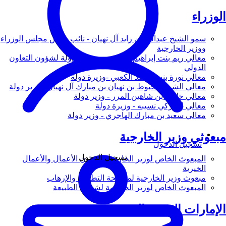
الوزراء
سمو الشيخ عبدالله بن زايد آل نهيان - نائب رئيس مجلس الوزراء
ووزير الخارجية
معالي ريم بنت إبراهيم الهاشمي - وزيرة دولة لشؤون التعاون
الدولي
معالي نورة بنت محمد الكعبي -وزيرة دولة
معالي الشيخ شخبوط بن نهيان بن مبارك آل نهيان - وزير دولة
معالي خليفة بن شاهين المرر - وزير دولة
معالي لانا زكي نسيبه - وزيرة دولة
معالي سعيد بن مبارك الهاجري - وزير دولة
مبعوثي وزير الخارجية
تسجيل الدخول
تسجيل الدخول
المبعوث الخاص لوزير الخارجية لشؤون الأعمال والأعمال
الخيرية
مبعوث وزير الخارجية لمكافحة التطرف والإرهاب
المبعوث الخاص لوزير الخارجية لشؤون الطبيعة
الإمارات العربية المتحدة