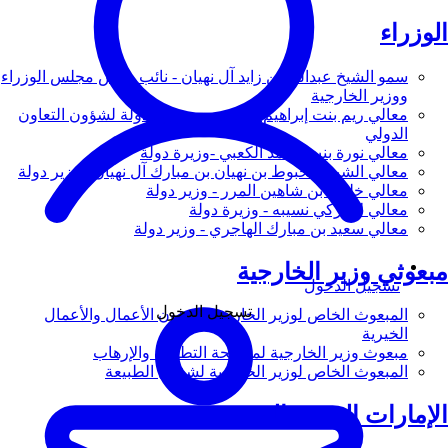
الوزراء
سمو الشيخ عبدالله بن زايد آل نهيان - نائب رئيس مجلس الوزراء
ووزير الخارجية
معالي ريم بنت إبراهيم الهاشمي - وزيرة دولة لشؤون التعاون
الدولي
معالي نورة بنت محمد الكعبي -وزيرة دولة
معالي الشيخ شخبوط بن نهيان بن مبارك آل نهيان - وزير دولة
معالي خليفة بن شاهين المرر - وزير دولة
معالي لانا زكي نسيبه - وزيرة دولة
معالي سعيد بن مبارك الهاجري - وزير دولة
مبعوثي وزير الخارجية
تسجيل الدخول
تسجيل الدخول
المبعوث الخاص لوزير الخارجية لشؤون الأعمال والأعمال
الخيرية
مبعوث وزير الخارجية لمكافحة التطرف والإرهاب
المبعوث الخاص لوزير الخارجية لشؤون الطبيعة
الإمارات العربية المتحدة