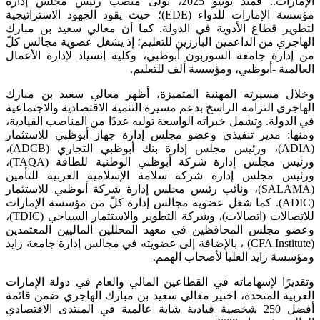
الإمارات.. فمنذ يونيو 2025، تولى منصب رئيس مجلس إدارة
مؤسسة الإمارات للدواء (EDE)؛ حيث يقود الجهود الاستراتيجية
لتطوير قطاع الأدوية في الدولة. كما أن معالي سعيد بن مبارك
الهاجري من الداعمين البارزين للتعليم؛ إذ يشغل عضوية مجالس كلّ
من إدارة جامعة السوربون أبوظبي، وكلية إنسياد لإدارة الأعمال
العالمية -أبوظبي، ومؤسسة ألف للتعليم.
وخلال مسيرته المهنية المتميزة، أظهر معالي سعيد بن مبارك
الهاجري التزامه الراسخ بدعم مسيرة التنمية الاقتصادية والاجتماعية
في الدولة. وتشمل خبراته الواسعة توليه عددًا من المناصب القيادية،
ومنها: مدير تنفيذي وعضو مجلس إدارة جهاز أبوظبي للاستثمار
(ADIA)، ورئيس مجلس إدارة بنك أبوظبي التجاري (ADCB)،
ورئيس مجلس إدارة شركة أبوظبي الوطنية للطاقة (TAQA)،
ورئيس مجلس إدارة شركة سلامة الإسلامية العربية للتأمين
(SALAMA)، ونائب رئيس مجلس إدارة شركة أبوظبي للاستثمار
(ADIC). كما شغل عضوية مجالس إدارة كلّ من مؤسسة الإمارات
للاتصالات (اتصالات)، وشركة التطوير والاستثمار السياحي (TDIC)،
وعضو مجلس المحافظين في معهد المحللين الماليين المعتمدين
(CFA Institute) ، بالإضافة إلى عضويته في مجالس إدارة جامعة زايد
ومؤسسة زايد العليا لأصحاب الهمم.
وتقديرًا لإسهاماته في القطاعين المالي والعام في دولة الإمارات
العربية المتحدة، اختير معالي سعيد بن مبارك الهاجري ضمن قائمة
أفضل 250 شخصية قيادية شابة عالمية في المنتدى الاقتصادي