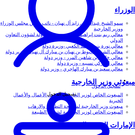
الوزراء
سمو الشيخ عبدالله بن زايد آل نهيان - نائب رئيس مجلس الوزراء
ووزير الخارجية
معالي ريم بنت إبراهيم الهاشمي - وزيرة دولة لشؤون التعاون
الدولي
معالي نورة بنت محمد الكعبي -وزيرة دولة
معالي الشيخ شخبوط بن نهيان بن مبارك آل نهيان - وزير دولة
معالي خليفة بن شاهين المرر - وزير دولة
معالي لانا زكي نسيبه - وزيرة دولة
معالي سعيد بن مبارك الهاجري - وزير دولة
مبعوثي وزير الخارجية
تسجيل الدخول
تسجيل الدخول
المبعوث الخاص لوزير الخارجية لشؤون الأعمال والأعمال
الخيرية
مبعوث وزير الخارجية لمكافحة التطرف والإرهاب
المبعوث الخاص لوزير الخارجية لشؤون الطبيعة
الإمارات العربية المتحدة