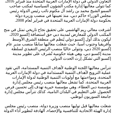
التعاون الدولي في دولة الإمارات العربية المتحدة منذ فبراير 2016،
كما تتولى معاليها إدارة مكتب الشؤون السياسية لمكتب صاحب
السمو الشيخ محمد بن راشد آل مكتوم نائب رئيس الدولة رئيس
مجلس الوزراء حاكم دبي، منذ تعيينها في منصب وزيرة دولة
بحكومة دولة الإمارات العربية المتحدة في فبراير لعام 2008.
أشرفت معالي ريم الهاشمي على تحقيق نجاح تاريخي تمثل في منح
المكتب الدولي للمعارض لمدينة دبي حق استضافة إكسبو 2020،
ليكون بذلك أول إكسبو دولي يُنظم في منطقة الشرق الأوسط
وأفريقيا وجنوب آسيا، حيث شغلت معاليها سابقًا منصب مدير عام
إكسبو 2020 دبي، وتتولى حاليًا منصب الرئيس التنفيذي لسلطة
مدينة إكسبو دبي، وهي هيئة حكومية تُشرف على تطوير مدينة
إكسبو التي تشكل إرث الحدث الدولي.
تترأس معاليها اللجنة الوطنية لأهداف التنمية المستدامة، التي تقود
عملية الترويج لأهداف التنمية المستدامة في دولة الإمارات العربية
المتحدة، ومواءمتها مع أولويات التنمية الوطنية لدولة الإمارات
العربية المتحدة، كما تشغل معاليها منصب رئيس مجلس إدارة
مؤسسة دبي العطاء، وهي مؤسسة خيرية تهدف إلى تحسين فرص
الحصول على التعليم في البلدان النامية، كذلك تترأس مجلس إدارة
جامعة السوربون أبوظبي.
شغلت معاليها قبل توليها منصب وزيرة دولة، منصب رئيس مجلس
إدارة الهيئة الاتحادية للتنافسية والإحصاء، الهادفة لتطوير أداء الدولة