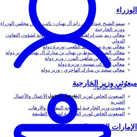
الوزراء
سمو الشيخ عبدالله بن زايد آل نهيان - نائب رئيس مجلس الوزراء
ووزير الخارجية
معالي ريم بنت إبراهيم الهاشمي - وزيرة دولة لشؤون التعاون
الدولي
معالي نورة بنت محمد الكعبي -وزيرة دولة
معالي الشيخ شخبوط بن نهيان بن مبارك آل نهيان - وزير دولة
معالي خليفة بن شاهين المرر - وزير دولة
معالي لانا زكي نسيبه - وزيرة دولة
معالي سعيد بن مبارك الهاجري - وزير دولة
مبعوثي وزير الخارجية
تسجيل الدخول
تسجيل الدخول
المبعوث الخاص لوزير الخارجية لشؤون الأعمال والأعمال
الخيرية
مبعوث وزير الخارجية لمكافحة التطرف والإرهاب
المبعوث الخاص لوزير الخارجية لشؤون الطبيعة
الإمارات العربية المتحدة