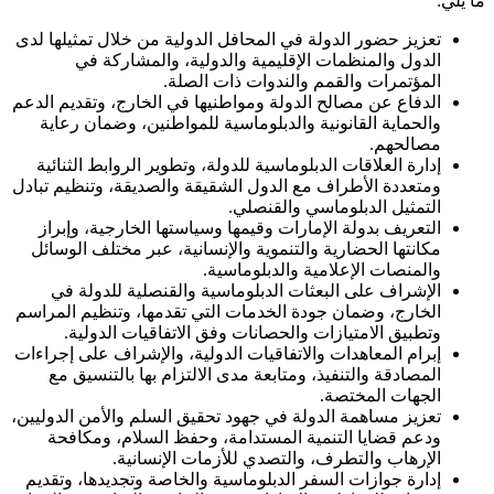
ما يلي:
تعزيز حضور الدولة في المحافل الدولية من خلال تمثيلها لدى
الدول والمنظمات الإقليمية والدولية، والمشاركة في
المؤتمرات والقمم والندوات ذات الصلة.
الدفاع عن مصالح الدولة ومواطنيها في الخارج، وتقديم الدعم
والحماية القانونية والدبلوماسية للمواطنين، وضمان رعاية
مصالحهم.
إدارة العلاقات الدبلوماسية للدولة، وتطوير الروابط الثنائية
ومتعددة الأطراف مع الدول الشقيقة والصديقة، وتنظيم تبادل
التمثيل الدبلوماسي والقنصلي.
التعريف بدولة الإمارات وقيمها وسياستها الخارجية، وإبراز
مكانتها الحضارية والتنموية والإنسانية، عبر مختلف الوسائل
والمنصات الإعلامية والدبلوماسية.
الإشراف على البعثات الدبلوماسية والقنصلية للدولة في
الخارج، وضمان جودة الخدمات التي تقدمها، وتنظيم المراسم
وتطبيق الامتيازات والحصانات وفق الاتفاقيات الدولية.
إبرام المعاهدات والاتفاقيات الدولية، والإشراف على إجراءات
المصادقة والتنفيذ، ومتابعة مدى الالتزام بها بالتنسيق مع
الجهات المختصة.
تعزيز مساهمة الدولة في جهود تحقيق السلم والأمن الدوليين،
ودعم قضايا التنمية المستدامة، وحفظ السلام، ومكافحة
الإرهاب والتطرف، والتصدي للأزمات الإنسانية.
إدارة جوازات السفر الدبلوماسية والخاصة وتجديدها، وتقديم