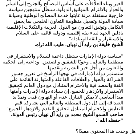
الغير وبناء العلاقات على أساس المصالح والجنوح إلى السلم
والحوار والالتزام بالمواثيق الدولية. سنظل منتهجين سياسة
خارجية مستقلة مرنة غايتها خدمة المصالح الوطنية وصيانة
سيادة الدولة وتفعيل منظومة التعاون الخليجي بما يحقق
التكامل وتوثيق التعاون مع الدول العربية والتكتلات الإقليمية
باذلين الجهد لبناء بيئة إقليمية ودولية قائمة على السلام
والاستقرار والثقة المتبادلة".
الشيخ خليفة بن زايد آل نهيان، طيب الله ثراه.
“سياسة دولة الإمارات ستظل داعمة للسلام والاستقرار في
منطقتنا والعالم.. وعونًا للشقيق والصديق.. وداعية إلى الحكمة
والتعاون من أجل خير البشرية وتقدمها.
ستستمر دولة الإمارات في نهجها الراسخ في تعزيز جسور
الشراكة والحوار والعلاقات الفاعلة والمتوازنة القائمة على
الثقة والمصداقية والاحترام المتبادل مع دول العالم لتحقيق
الاستقرار والازدهار للجميع. إن سيادة دولة الإمارات وأمنها
مبدأ أساسي لا يمكن التنازل عنه، أو التهاون فيه.. ونمدّ يد
الصداقة إلى كل دول المنطقة والعالم التي تشاركنا قيم
التعايش والاحترام المتبادل لتحقيق التقدم والازدهار للجميع".
صاحب السمو الشيخ محمد بن زايد آل نهيان رئيس الدولة،
"حفظه الله".
هل وجدت هذا المحتوى مفيدًا؟