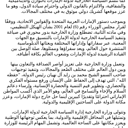
كما تتسم السياسة الخارجية لدولة الإمارات بالتوازن والديناميكية
والشفافية، والالتزام بالقانون الدولي واحترام سيادة الدول، وهو ما
عزز موقعها كشريك دولي موثوق به في مختلف المجالات.
وبموجب دستور الإمارات العربية المتحدة والقوانين الاتحادية، ووفقًا
لقرار مجلس الوزراء رقم (6) لعام 2001 بشأن الهيكل التنظيمي،
وفي مادته الثانية، تضطلع وزارة الخارجية بدور محوري في صياغة
وتنفيذ السياسة الخارجية لدولة الإمارات بالتنسيق مع الجهات
المعنية، عبر سفاراتها وإداراتها المختلفة وبعثاتها الدبلوماسية
المنتشرة حول العالم، ويعد سفراؤها وممثلوها، صلة الوصل بين
القيادة الرشيدة لدولة الإمارات وشعوب العالم بكافة أطيافه.
وتعمل وزارة الخارجية على تعزيز أواصر الصداقة والتعاون بينها
وبين دول العالم على مختلف الصُعد والمجالات، وتنفيذ توجيهات
صاحب السمو الشيخ محمد بن زايد آل نهيان رئيس الدولة، "حفظه
الله"، التي تهدف إلى الحفاظ على الإنسان ورفع مستواه الفكري
والحضاري، وتطوير قيم التنمية والحضارة الإنسانية، وإرساء دعائم
السلام والإخاء والتسامح في العالم، وهو الأمر الذي أكسب المواطن
الإماراتي احترامًا وتقديرًا كبيرين أينما حل خارج دولة الإمارات، وعزز
مكانة الدولة على الساحتين الإقليمية والدولية.
وتتولى وزارة الخارجية إدارة السياسة الخارجية لدولة الإمارات،
وتمثيلها في المحافل الإقليمية والدولية، بما يعكس توجهاتها الوطنية
ويعزز مكانتها على الساحة العالمية. وتشمل المهام الرئيسة للوزارة