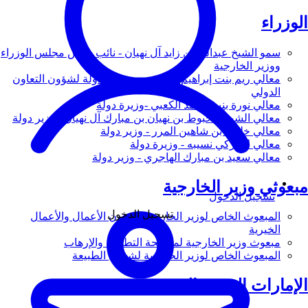
الوزراء
سمو الشيخ عبدالله بن زايد آل نهيان - نائب رئيس مجلس الوزراء
ووزير الخارجية
معالي ريم بنت إبراهيم الهاشمي - وزيرة دولة لشؤون التعاون
الدولي
معالي نورة بنت محمد الكعبي -وزيرة دولة
معالي الشيخ شخبوط بن نهيان بن مبارك آل نهيان - وزير دولة
معالي خليفة بن شاهين المرر - وزير دولة
معالي لانا زكي نسيبه - وزيرة دولة
معالي سعيد بن مبارك الهاجري - وزير دولة
مبعوثي وزير الخارجية
تسجيل الدخول
تسجيل الدخول
المبعوث الخاص لوزير الخارجية لشؤون الأعمال والأعمال
الخيرية
مبعوث وزير الخارجية لمكافحة التطرف والإرهاب
المبعوث الخاص لوزير الخارجية لشؤون الطبيعة
الإمارات العربية المتحدة