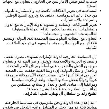
خدمات للمواطنين الإماراتيين في الخارج، بالتعاون مع الجهات
المعنية.
المساهمة في تعزيز العلاقات الاقتصادية والاستثمارية للدولة،
من خلال دعم الدبلوماسية الاقتصادية وترويج المنتج الوطني
والسياحة والاستثمارات.
تعزيز الشراكات الإنسانية والتنموية لدولة الإمارات مع الدول
والمنظمات الدولية، بما يعكس التزام الدولة بالمسؤولية
العالمية تجاه الشعوب والمجتمعات.
التعاون مع البعثات الدبلوماسية المعتمدة لدى الدولة، وتنسيق
علاقاتها مع الجهات الرسمية، بما يسهم في توطيد العلاقات
الثنائية.
"إن السياسة الخارجية لدولة الإمارات تستهدف نصرة القضايا
والمصالح العربية والإسلامية، وتوثيق أواصر الصداقة والتعاون
مع جميع الدول والشعوب على أساس ميثاق الأمم المتحدة
والأخلاق والمثل الدولية، إن دولتنا الفتية حققت على الصعيد
الخارجي نجاحًا كبيرًا حتى أصبحت تتمتع الآن بمكانة مرموقة
عربيًّا ودوليًّا بفضل مبادئها النبيلة، ولقد ارتكزت سياستنا
ومواقفنا إلى مبادئ الحق والعدل والسلام، منطلقين من
إيماننا بأن السلام حاجة مُلحَّة للبشرية جمعاء".
الشيخ زايد بن سلطان آل نهيان، طيب الله ثراه.
"منذ إعلان هذه الدولة ونحن ملتزمون في سياستنا الخارجية
بمبادئ ثابتة قوامها الاحترام المتبادل وعدم التدخل في شؤون