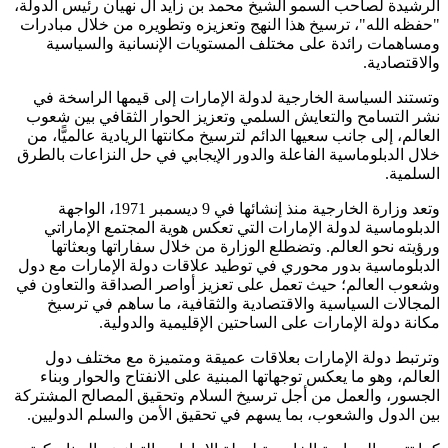
الرشيدة لصاحب السمو الشيخ محمد بن زايد آل نهيان رئيس الدولة،
"حفظه الله"، ترسيخ هذا النهج وتعزيزه وتطويره من خلال مبادرات
ومساهمات رائدة على مختلف المستويات الإنسانية والسياسية
والاقتصادية.
وتستند السياسة الخارجية لدولة الإمارات إلى قيمها الراسخة في
نشر التسامح والتعايش السلمي وتعزيز الحوار الثقافي بين شعوب
العالم، إلى جانب سعيها الدائم لترسيخ مكانتها الريادية عالميًّا، من
خلال الدبلوماسية الفاعلة والدور الإيجابي في حل النزاعات بالطرق
السلمية.
وتعد وزارة الخارجية منذ إنشائها في 9 ديسمبر 1971، الواجهة
الدبلوماسية لدولة الإمارات التي تعكس هوية المجتمع الإماراتي
ورؤيته نحو العالم. وتضطلع الوزارة من خلال سفاراتها وبعثاتها
الدبلوماسية بدور محوري في توطيد علاقات دولة الإمارات مع دول
وشعوب العالم؛ حيث تعمل على تعزيز أواصر الصداقة والتعاون في
المجالات السياسية والاقتصادية والثقافية، ما ساهم في ترسيخ
مكانة دولة الإمارات على الساحتين الإقليمية والدولية.
وترتبط دولة الإمارات بعلاقات عميقة ومتميزة مع مختلف دول
العالم، وهو ما يعكس توجهاتها المبنية على الانفتاح والحوار وبناء
الجسور، والعمل من أجل ترسيخ السلام وتحقيق المصالح المشتركة
بين الدول والشعوب، بما يسهم في تحقيق الأمن والسلم الدوليين.