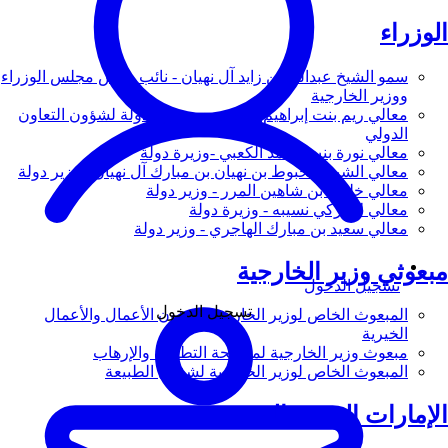
الوزراء
سمو الشيخ عبدالله بن زايد آل نهيان - نائب رئيس مجلس الوزراء
ووزير الخارجية
معالي ريم بنت إبراهيم الهاشمي - وزيرة دولة لشؤون التعاون
الدولي
معالي نورة بنت محمد الكعبي -وزيرة دولة
معالي الشيخ شخبوط بن نهيان بن مبارك آل نهيان - وزير دولة
معالي خليفة بن شاهين المرر - وزير دولة
معالي لانا زكي نسيبه - وزيرة دولة
معالي سعيد بن مبارك الهاجري - وزير دولة
مبعوثي وزير الخارجية
تسجيل الدخول
تسجيل الدخول
المبعوث الخاص لوزير الخارجية لشؤون الأعمال والأعمال
الخيرية
مبعوث وزير الخارجية لمكافحة التطرف والإرهاب
المبعوث الخاص لوزير الخارجية لشؤون الطبيعة
الإمارات العربية المتحدة