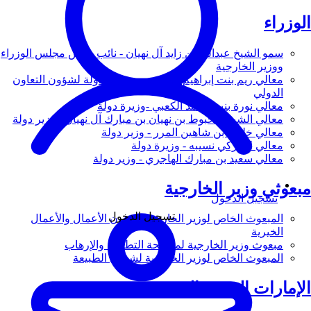
الوزراء
سمو الشيخ عبدالله بن زايد آل نهيان - نائب رئيس مجلس الوزراء
ووزير الخارجية
معالي ريم بنت إبراهيم الهاشمي - وزيرة دولة لشؤون التعاون
الدولي
معالي نورة بنت محمد الكعبي -وزيرة دولة
معالي الشيخ شخبوط بن نهيان بن مبارك آل نهيان - وزير دولة
معالي خليفة بن شاهين المرر - وزير دولة
معالي لانا زكي نسيبه - وزيرة دولة
معالي سعيد بن مبارك الهاجري - وزير دولة
مبعوثي وزير الخارجية
تسجيل الدخول
تسجيل الدخول
المبعوث الخاص لوزير الخارجية لشؤون الأعمال والأعمال
الخيرية
مبعوث وزير الخارجية لمكافحة التطرف والإرهاب
المبعوث الخاص لوزير الخارجية لشؤون الطبيعة
الإمارات العربية المتحدة