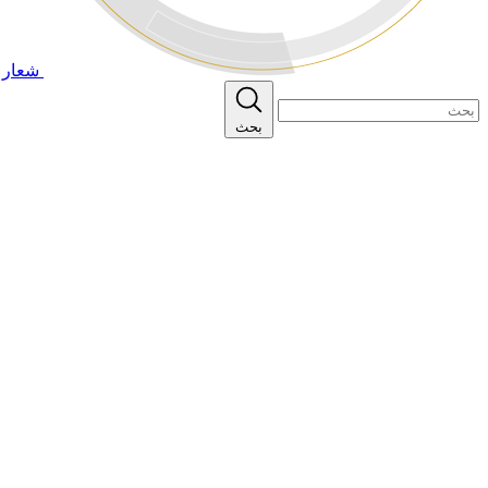
شعار ا
بحث