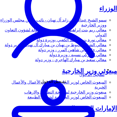
الوزراء
سمو الشيخ عبدالله بن زايد آل نهيان - نائب رئيس مجلس الوزراء
ووزير الخارجية
معالي ريم بنت إبراهيم الهاشمي - وزيرة دولة لشؤون التعاون
الدولي
معالي نورة بنت محمد الكعبي -وزيرة دولة
معالي الشيخ شخبوط بن نهيان بن مبارك آل نهيان - وزير دولة
معالي خليفة بن شاهين المرر - وزير دولة
معالي لانا زكي نسيبه - وزيرة دولة
معالي سعيد بن مبارك الهاجري - وزير دولة
مبعوثي وزير الخارجية
تسجيل الدخول
تسجيل الدخول
المبعوث الخاص لوزير الخارجية لشؤون الأعمال والأعمال
الخيرية
مبعوث وزير الخارجية لمكافحة التطرف والإرهاب
المبعوث الخاص لوزير الخارجية لشؤون الطبيعة
الإمارات العربية المتحدة