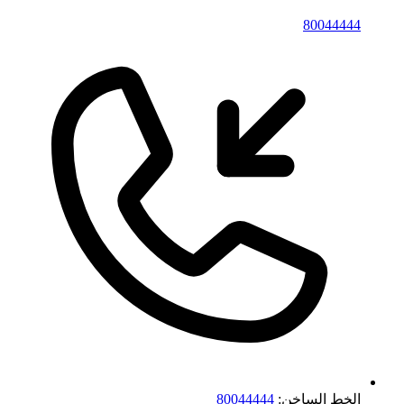
80044444
الخط الساخن:
80044444