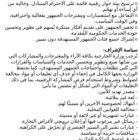
o
ترسيخ بيئة حوار رقمية قائمة على الاحترام المتبادل، وخالية من
أي إساءة أو تهجّم.
o
التفاعل مع استفسارات ومقترحات الجمهور بفعالية واحترافية،
وفي الوقت المناسب.
o
تحفيز الجمهور على تقديم أفكار مبتكرة تُسهم في تطوير وتحسين
جودة الخدمات الحكومية المُقدمة.
o
إشراك جميع فئات الجمهور المستهدفة دون تمييز.
سياسة الإشراف:
تُرحب وزارة الخارجية بكافة الآراء والمقترحات والمشاركات التي
من شأنها صنع وتطوير وتحسين الخدمات والسياسات والقرارات
التي تُلبي تطلعات واحتياجات الجمهور المستهدف، كما تحتفظ
الوزارة بحقها الكامل في إخفاء أو حذف أي تعليقات أو مواد مخالفة
لضوابط وشروط استخدام فرص المشاركة الرقمية، بما في ذلك
التعليقات أو المواد التي تُشكل أو تتضمن ما يأتي:
-
مصدر تهديد للأمن.
-
لغة غير ملائمة.
-
انتهاك لخصوصية الآخرين أو مسيئًا لهم.
-
مخالفة للقوانين المحلية.
-
عبارات تشهيرية أو غير لائقة أو مسيئة.
-
رسائل غير مرغوب فيها أو إعلان ترويجي لأغراض التجارة.
-
عبارات تشير إلى التمييز العنصري أو تحرّض على الكراهية.
-
مناقشات حزبية أو سياسية.
-
خرق لحقوق الملكية الفكرية.