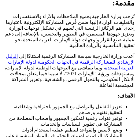
مقدمة:
تُرحب وزارة الخارجية بجميع الملاحظات والآراء والاستفسارات
والتعليقات الواردة إليها ضمن فُرص المشاركة الإلكترونية باعتبارها
إحدى أهم الركائز الرئيسة التي تُسهم في تشكيل توجهات الوزارة
وتعزيز جهودها المستمرة في التطوير والتحسين، بالإضافة إلى دعم
عملية صنع القرار وتوجهات دولة الإمارات العربية المتحدة نحو
تحقيق التنافسية والريادة العالمية.
أعدت وزارة الخارجية سياسة المشاركة الرقمية استنادًا إلى
الدليل
الإرشادي للمشاركة الرقمية في الجهات الحكومية لدولة الإمارات
العربية المتحدة
، وبما يتماشى مع التوجهات الوطنية لدولة الإمارات،
ومستهدفات ورؤية "الإمارات 2071"، لا سيما فيما يتعلق بمجالات
الابتكار الحكومي، والتحول الرقمي، والشفافية، وتعزيز الشراكة
المجتمعية الفاعلة.
الأهداف:
تعزيز التفاعل والتواصل مع الجمهور باحترافية وشفافية،
لتحقيق ثقتهم ورضاهم.
توفير قنوات رقمية لتمكين الجمهور وأصحاب المصلحة من
المشاركة في تطوير السياسات والخدمات.
وضع الأسس والقواعد لتنظيم عملية استخدام أدوات
المشاركة الرقمية، لضمان التحكم في المواد المنشورة على