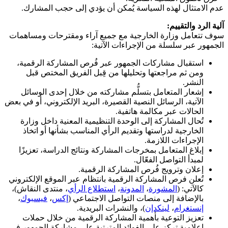
عدم الامتثال لهذه السياسة يُمكن أن يؤدي إلى حجب المشارك.
آلية الرد والتقييم:
سوف تتعامل وزارة الخارجية مع جميع آراء ومقترحات ومساهمات
الجمهور عبر سلسلة من الإجراءات الآتية:
استقبال مشاركات الجمهور عبر فُرص المشاركة الرقمية،
ومن ثم مراجعتها وتحليلها من قِبل الفريق المختص قبل
النشر.
إشعار المتعامل بتسلُّم مشاركته من خلال إحدى الوسائل
الآتية، الرسائل النصية القصيرة، البريد الإلكتروني، أو في بعض
الحالات عبر مكالمة هاتفية.
تُحال المشاركة إلى الوحدة التنظيمية المعنية داخل وزارة
الخارجية لدراستها وتقديم الرأي المناسب بشأنها أو اتخاذ
الإجراءات اللازمة.
إبلاغ المتعامل بمخرجات المشاركة ونتائج الدراسة، تعزيزًا
لمبدأ التواصل الفعّال.
إعلان وترويج فُرص المشاركة الرقمية.
تُعلن فرص المشاركة الرقمية بانتظام عبر الموقع الإلكتروني
كالآتي: (
المشورة
،
المدونة
،
استطلاع الرأي
، منتدى النقاش)،
بالإضافة إلى منصات التواصل الاجتماعي (
إكس
،
فيسبوك
،
إنستغرام
،
لينكدإن
)، والنشرات البريدية.
تعزيز التوعية بأهمية المشاركة الرقمية من خلال حملات
إعلامية تركز على الفوائد المترتبة على مشاركة الجمهور في