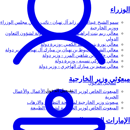
الوزراء
سمو الشيخ عبدالله بن زايد آل نهيان - نائب رئيس مجلس الوزراء
ووزير الخارجية
معالي ريم بنت إبراهيم الهاشمي - وزيرة دولة لشؤون التعاون
الدولي
معالي نورة بنت محمد الكعبي -وزيرة دولة
معالي الشيخ شخبوط بن نهيان بن مبارك آل نهيان - وزير دولة
معالي خليفة بن شاهين المرر - وزير دولة
معالي لانا زكي نسيبه - وزيرة دولة
معالي سعيد بن مبارك الهاجري - وزير دولة
مبعوثي وزير الخارجية
تسجيل الدخول
تسجيل الدخول
المبعوث الخاص لوزير الخارجية لشؤون الأعمال والأعمال
الخيرية
مبعوث وزير الخارجية لمكافحة التطرف والإرهاب
المبعوث الخاص لوزير الخارجية لشؤون الطبيعة
الإمارات العربية المتحدة