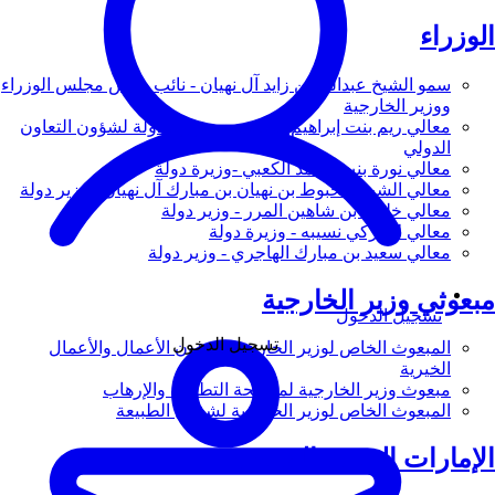
الوزراء
سمو الشيخ عبدالله بن زايد آل نهيان - نائب رئيس مجلس الوزراء
ووزير الخارجية
معالي ريم بنت إبراهيم الهاشمي - وزيرة دولة لشؤون التعاون
الدولي
معالي نورة بنت محمد الكعبي -وزيرة دولة
معالي الشيخ شخبوط بن نهيان بن مبارك آل نهيان - وزير دولة
معالي خليفة بن شاهين المرر - وزير دولة
معالي لانا زكي نسيبه - وزيرة دولة
معالي سعيد بن مبارك الهاجري - وزير دولة
مبعوثي وزير الخارجية
تسجيل الدخول
تسجيل الدخول
المبعوث الخاص لوزير الخارجية لشؤون الأعمال والأعمال
الخيرية
مبعوث وزير الخارجية لمكافحة التطرف والإرهاب
المبعوث الخاص لوزير الخارجية لشؤون الطبيعة
الإمارات العربية المتحدة