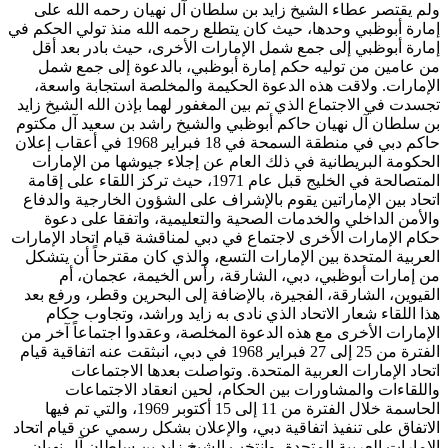
ولم يقتصر عطاء الشيخ زايد بن سلطان آل نهيان رحمه الله على
إمارة أبوظبي وحدها، حيث كان يتطلع رحمه الله منذ تولي الحكم في
إمارة أبوظبي إلى جمع شمل الإمارات الأخرى، حيث بادر بعد أقل
من عامين من توليه حكم إمارة أبوظبي، بالدعوة إلى جمع شمل
الإمارات. ولاقت هذه الدعوة الحكيمة والمخلصة استجابة واسعة،
تجسدت في الاجتماع الذي تم بين المغفور لهما بإذن الله الشيخ زايد
بن سلطان آل نهيان حاكم أبوظبي والشيخ راشد بن سعيد آل مكتوم
حاكم دبي في منطقة السمحة في 18 فبراير 1968 في أعقاب إعلان
الحكومة البريطانية في ذلك العام عن إجلاء جيوشها من الإمارات
المتصالحة في الخليج قبل عام 1971، حيث تركز اللقاء على إقامة
اتحاد بين الإماراتين يقوم بالإشراف على الشؤون الخارجية والدفاع
والأمن الداخلي والخدمات الصحية والتعليمية، واتفقا على دعوة
حكام الإمارات الأخرى لاجتماع في دبي لمناقشة قيام اتحاد الإمارات
العربية المتحدة بين الإمارات التسع، والذي كان مقترحاً أن يتشكل
من إمارات أبوظبي، دبي، الشارقة، رأس الخيمة، عجمان، أم
القيوين، الشارقة، الفجيرة، بالإضافة إلى البحرين وقطر، ورفع بعد
هذا اللقاء شعار الاتحاد الذي نادى به زايد وراشد، وتجاوب حكام
الإمارات الأخرى مع هذه الدعوة المخلصة، وعقدوا اجتماعاً آخر من
الفترة من 25 إلى 27 فبراير 1968 في دبي، انبثقت عنه اتفاقية قيام
اتحاد الإمارات العربية المتحدة. وتواصلت بعدها الاجتماعات
واللقاءات والمشاورات بين الحكام، لحين انعقاد الاجتماعات
الحاسمة خلال الفترة من 11 إلى 15 أكتوبر 1969، والتي تم فيها
الاتفاق على تنفيذ اتفاقية دبي، والإعلان بشكل رسمي عن قيام اتحاد
الإمارات العربية المتحدة، وانتخب الشيخ زايد بن سلطان آل نهيان