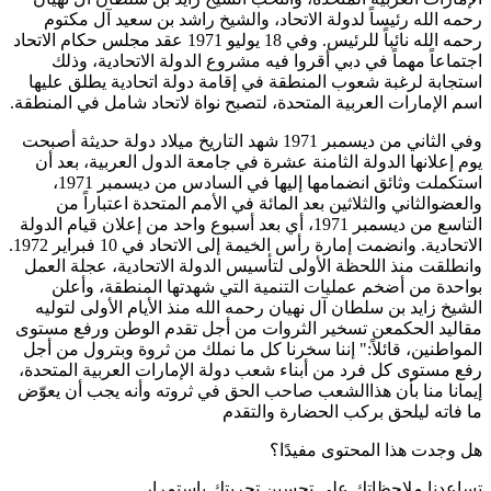
رحمه الله رئيساً لدولة الاتحاد، والشيخ راشد بن سعيد آل مكتوم
رحمه الله نائباً للرئيس. وفي 18 يوليو 1971 عقد مجلس حكام الاتحاد
اجتماعاً مهماً في دبي أقروا فيه مشروع الدولة الاتحادية، وذلك
استجابة لرغبة شعوب المنطقة في إقامة دولة اتحادية يطلق عليها
اسم الإمارات العربية المتحدة، لتصبح نواة لاتحاد شامل في المنطقة.
وفي الثاني من ديسمبر 1971 شهد التاريخ ميلاد دولة حديثة أصبحت
يوم إعلانها الدولة الثامنة عشرة في جامعة الدول العربية، بعد أن
استكملت وثائق انضمامها إليها في السادس من ديسمبر 1971،
والعضوالثاني والثلاثين بعد المائة في الأمم المتحدة اعتباراً من
التاسع من ديسمبر 1971، أي بعد أسبوع واحد من إعلان قيام الدولة
الاتحادية. وانضمت إمارة رأس الخيمة إلى الاتحاد في 10 فبراير 1972.
وانطلقت منذ اللحظة الأولى لتأسيس الدولة الاتحادية، عجلة العمل
بواحدة من أضخم عمليات التنمية التي شهدتها المنطقة، وأعلن
الشيخ زايد بن سلطان آل نهيان رحمه الله منذ الأيام الأولى لتوليه
مقاليد الحكمعن تسخير الثروات من أجل تقدم الوطن ورفع مستوى
المواطنين، قائلاً:" إننا سخرنا كل ما نملك من ثروة وبترول من أجل
رفع مستوى كل فرد من أبناء شعب دولة الإمارات العربية المتحدة،
إيمانا منا بأن هذاالشعب صاحب الحق في ثروته وأنه يجب أن يعوّض
ما فاته ليلحق بركب الحضارة والتقدم
هل وجدت هذا المحتوى مفيدًا؟
تساعدنا ملاحظاتك على تحسين تجربتك باستمرار