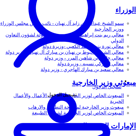
الوزراء
سمو الشيخ عبدالله بن زايد آل نهيان - نائب رئيس مجلس الوزراء
ووزير الخارجية
معالي ريم بنت إبراهيم الهاشمي - وزيرة دولة لشؤون التعاون
الدولي
معالي نورة بنت محمد الكعبي -وزيرة دولة
معالي الشيخ شخبوط بن نهيان بن مبارك آل نهيان - وزير دولة
معالي خليفة بن شاهين المرر - وزير دولة
معالي لانا زكي نسيبه - وزيرة دولة
معالي سعيد بن مبارك الهاجري - وزير دولة
مبعوثي وزير الخارجية
تسجيل الدخول
تسجيل الدخول
المبعوث الخاص لوزير الخارجية لشؤون الأعمال والأعمال
الخيرية
مبعوث وزير الخارجية لمكافحة التطرف والإرهاب
المبعوث الخاص لوزير الخارجية لشؤون الطبيعة
الإمارات العربية المتحدة