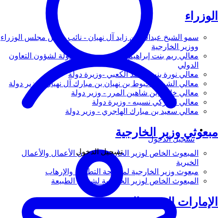
الوزراء
سمو الشيخ عبدالله بن زايد آل نهيان - نائب رئيس مجلس الوزراء
ووزير الخارجية
معالي ريم بنت إبراهيم الهاشمي - وزيرة دولة لشؤون التعاون
الدولي
معالي نورة بنت محمد الكعبي -وزيرة دولة
معالي الشيخ شخبوط بن نهيان بن مبارك آل نهيان - وزير دولة
معالي خليفة بن شاهين المرر - وزير دولة
معالي لانا زكي نسيبه - وزيرة دولة
معالي سعيد بن مبارك الهاجري - وزير دولة
مبعوثي وزير الخارجية
تسجيل الدخول
تسجيل الدخول
المبعوث الخاص لوزير الخارجية لشؤون الأعمال والأعمال
الخيرية
مبعوث وزير الخارجية لمكافحة التطرف والإرهاب
المبعوث الخاص لوزير الخارجية لشؤون الطبيعة
الإمارات العربية المتحدة