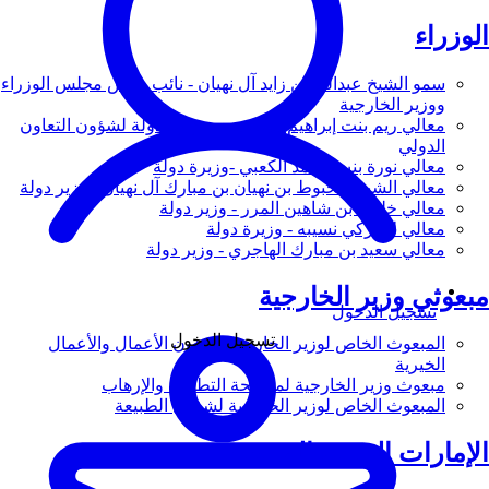
الوزراء
سمو الشيخ عبدالله بن زايد آل نهيان - نائب رئيس مجلس الوزراء
ووزير الخارجية
معالي ريم بنت إبراهيم الهاشمي - وزيرة دولة لشؤون التعاون
الدولي
معالي نورة بنت محمد الكعبي -وزيرة دولة
معالي الشيخ شخبوط بن نهيان بن مبارك آل نهيان - وزير دولة
معالي خليفة بن شاهين المرر - وزير دولة
معالي لانا زكي نسيبه - وزيرة دولة
معالي سعيد بن مبارك الهاجري - وزير دولة
مبعوثي وزير الخارجية
تسجيل الدخول
تسجيل الدخول
المبعوث الخاص لوزير الخارجية لشؤون الأعمال والأعمال
الخيرية
مبعوث وزير الخارجية لمكافحة التطرف والإرهاب
المبعوث الخاص لوزير الخارجية لشؤون الطبيعة
الإمارات العربية المتحدة