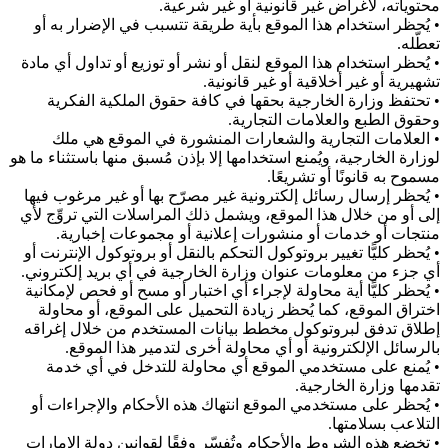
محتوياته، لأغراض غير قانونية أو غير شرعية.
•
يُحظر استخدام هذا الموقع بأية طريقة تتسبب في الإضرار به أو
تعطّله.
•
يُحظر استخدام هذا الموقع لنقل أو نشر أو توزيع أو تداول أي مادة
تشهيرية أو غير أخلاقية أو غير قانونية.
•
تحتفظ وزارة الخارجية بحقها في كافة حقوق الملكية الفكرية
وحقوق الطبع والعلامات التجارية.
•
العلامات التجارية والشعارات المنشورة في الموقع هي ملك
لوزارة الخارجية، ويُمنع استخدامها إلا بإذن مُسبق منها باستثناء ما هو
مسموح به قانونًا أو تشريعًا.
•
يُحظر إرسال رسائل إلكترونية غير مصرّح بها أو غير مرغوب فيها
إلى أو من خلال هذا الموقع، ويشمل ذلك المراسلات التي تروِّج لأي
منتجات أو خدمات أو منشورات إعلانية أو مجموعات إخبارية.
•
يُحظر كليًّا تغيير بروتوكول التحكم بالنقل أو بروتوكول الإنترنت أو
أي جزء من معلومات عنوان وزارة الخارجية في أي بريد إلكتروني.
•
يُحظر كليًّا أية محاولة لإجراء أي اختبار أو مسح أو فحص لإمكانية
اختراق الموقع، كما يُحظر زيادة التحميل على الموقع، أو محاولة
إطلاق تدفق لبروتوكول مخطط بيانات المستخدم من خلال إغراقه
بالرسائل الإلكترونية أو أي محاولة أخرى لتدمير هذا الموقع.
•
يُمنع على مستخدمي الموقع أي محاولة للتدخل في أي خدمة
تقدمها وزارة الخارجية.
•
يُحظر على مستخدمي الموقع انتهاك هذه الأحكام والإجراءات أو
التلاعب بسلامتها.
•
تخضع هذه الشروط والأحكام وتُفسّر وفقًا لقوانين دولة الإمارات