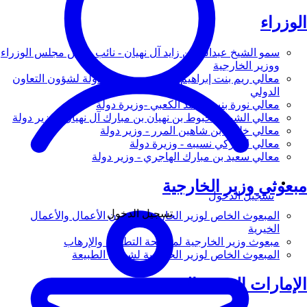
الوزراء
سمو الشيخ عبدالله بن زايد آل نهيان - نائب رئيس مجلس الوزراء
ووزير الخارجية
معالي ريم بنت إبراهيم الهاشمي - وزيرة دولة لشؤون التعاون
الدولي
معالي نورة بنت محمد الكعبي -وزيرة دولة
معالي الشيخ شخبوط بن نهيان بن مبارك آل نهيان - وزير دولة
معالي خليفة بن شاهين المرر - وزير دولة
معالي لانا زكي نسيبه - وزيرة دولة
معالي سعيد بن مبارك الهاجري - وزير دولة
مبعوثي وزير الخارجية
تسجيل الدخول
تسجيل الدخول
المبعوث الخاص لوزير الخارجية لشؤون الأعمال والأعمال
الخيرية
مبعوث وزير الخارجية لمكافحة التطرف والإرهاب
المبعوث الخاص لوزير الخارجية لشؤون الطبيعة
الإمارات العربية المتحدة