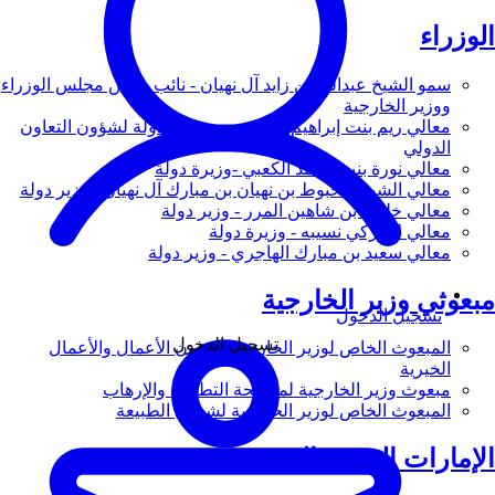
الوزراء
سمو الشيخ عبدالله بن زايد آل نهيان - نائب رئيس مجلس الوزراء
ووزير الخارجية
معالي ريم بنت إبراهيم الهاشمي - وزيرة دولة لشؤون التعاون
الدولي
معالي نورة بنت محمد الكعبي -وزيرة دولة
معالي الشيخ شخبوط بن نهيان بن مبارك آل نهيان - وزير دولة
معالي خليفة بن شاهين المرر - وزير دولة
معالي لانا زكي نسيبه - وزيرة دولة
معالي سعيد بن مبارك الهاجري - وزير دولة
مبعوثي وزير الخارجية
تسجيل الدخول
تسجيل الدخول
المبعوث الخاص لوزير الخارجية لشؤون الأعمال والأعمال
الخيرية
مبعوث وزير الخارجية لمكافحة التطرف والإرهاب
المبعوث الخاص لوزير الخارجية لشؤون الطبيعة
الإمارات العربية المتحدة