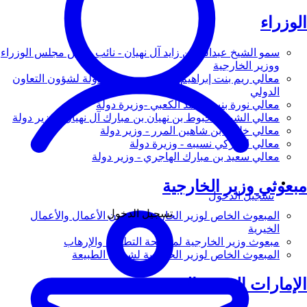
الوزراء
سمو الشيخ عبدالله بن زايد آل نهيان - نائب رئيس مجلس الوزراء
ووزير الخارجية
معالي ريم بنت إبراهيم الهاشمي - وزيرة دولة لشؤون التعاون
الدولي
معالي نورة بنت محمد الكعبي -وزيرة دولة
معالي الشيخ شخبوط بن نهيان بن مبارك آل نهيان - وزير دولة
معالي خليفة بن شاهين المرر - وزير دولة
معالي لانا زكي نسيبه - وزيرة دولة
معالي سعيد بن مبارك الهاجري - وزير دولة
مبعوثي وزير الخارجية
تسجيل الدخول
تسجيل الدخول
المبعوث الخاص لوزير الخارجية لشؤون الأعمال والأعمال
الخيرية
مبعوث وزير الخارجية لمكافحة التطرف والإرهاب
المبعوث الخاص لوزير الخارجية لشؤون الطبيعة
الإمارات العربية المتحدة