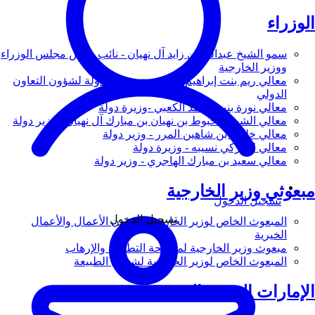
الوزراء
سمو الشيخ عبدالله بن زايد آل نهيان - نائب رئيس مجلس الوزراء
ووزير الخارجية
معالي ريم بنت إبراهيم الهاشمي - وزيرة دولة لشؤون التعاون
الدولي
معالي نورة بنت محمد الكعبي -وزيرة دولة
معالي الشيخ شخبوط بن نهيان بن مبارك آل نهيان - وزير دولة
معالي خليفة بن شاهين المرر - وزير دولة
معالي لانا زكي نسيبه - وزيرة دولة
معالي سعيد بن مبارك الهاجري - وزير دولة
مبعوثي وزير الخارجية
تسجيل الدخول
تسجيل الدخول
المبعوث الخاص لوزير الخارجية لشؤون الأعمال والأعمال
الخيرية
مبعوث وزير الخارجية لمكافحة التطرف والإرهاب
المبعوث الخاص لوزير الخارجية لشؤون الطبيعة
الإمارات العربية المتحدة