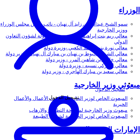
الوزراء
سمو الشيخ عبدالله بن زايد آل نهيان - نائب رئيس مجلس الوزراء
ووزير الخارجية
معالي ريم بنت إبراهيم الهاشمي - وزيرة دولة لشؤون التعاون
الدولي
معالي نورة بنت محمد الكعبي -وزيرة دولة
معالي الشيخ شخبوط بن نهيان بن مبارك آل نهيان - وزير دولة
معالي خليفة بن شاهين المرر - وزير دولة
معالي لانا زكي نسيبه - وزيرة دولة
معالي سعيد بن مبارك الهاجري - وزير دولة
مبعوثي وزير الخارجية
تسجيل الدخول
تسجيل الدخول
المبعوث الخاص لوزير الخارجية لشؤون الأعمال والأعمال
الخيرية
مبعوث وزير الخارجية لمكافحة التطرف والإرهاب
المبعوث الخاص لوزير الخارجية لشؤون الطبيعة
الإمارات العربية المتحدة