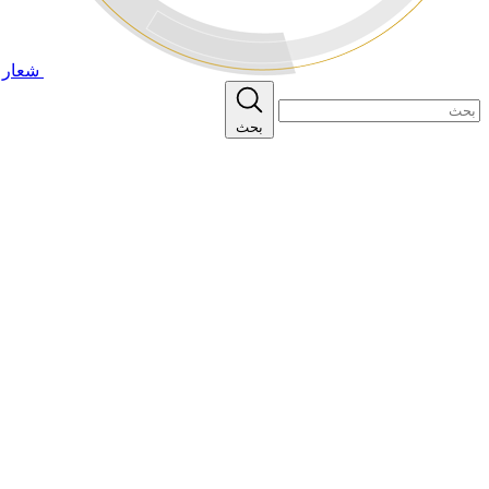
شعار ا
بحث