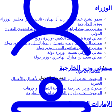
الوزراء
سمو الشيخ عبدالله بن زايد آل نهيان - نائب رئيس مجلس الوزراء
ووزير الخارجية
معالي ريم بنت إبراهيم الهاشمي - وزيرة دولة لشؤون التعاون
الدولي
معالي نورة بنت محمد الكعبي -وزيرة دولة
معالي الشيخ شخبوط بن نهيان بن مبارك آل نهيان - وزير دولة
معالي خليفة بن شاهين المرر - وزير دولة
معالي لانا زكي نسيبه - وزيرة دولة
معالي سعيد بن مبارك الهاجري - وزير دولة
مبعوثي وزير الخارجية
تسجيل الدخول
تسجيل الدخول
المبعوث الخاص لوزير الخارجية لشؤون الأعمال والأعمال
الخيرية
مبعوث وزير الخارجية لمكافحة التطرف والإرهاب
المبعوث الخاص لوزير الخارجية لشؤون الطبيعة
الإمارات العربية المتحدة