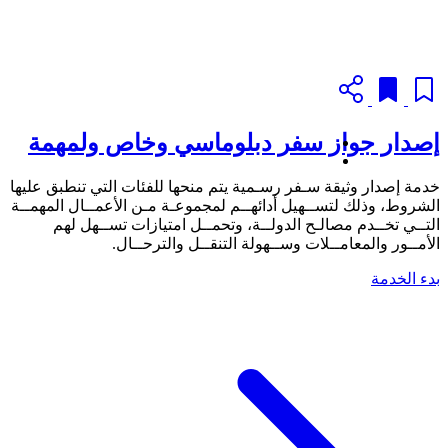
إصدار جواز سفر دبلوماسي وخاص ولمهمة
خدمة إصدار وثيقة سـفر رسـمية يتم منحها للفئات التي تنطبق عليها
الشروط، وذلك لتســهيل أدائهــم لمجموعـة مـن الأعمــال المهمــة
التــي تخــدم مصالـح الدولــة، وتحمــل امتيازات تســهل لهم
الأمــور والمعامــلات وســهولة التنقــل والترحــال.
بدء الخدمة