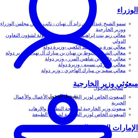
الوزراء
سمو الشيخ عبدالله بن زايد آل نهيان - نائب رئيس مجلس الوزراء
ووزير الخارجية
معالي ريم بنت إبراهيم الهاشمي - وزيرة دولة لشؤون التعاون
الدولي
معالي نورة بنت محمد الكعبي -وزيرة دولة
معالي الشيخ شخبوط بن نهيان بن مبارك آل نهيان - وزير دولة
معالي خليفة بن شاهين المرر - وزير دولة
معالي لانا زكي نسيبه - وزيرة دولة
معالي سعيد بن مبارك الهاجري - وزير دولة
مبعوثي وزير الخارجية
تسجيل الدخول
تسجيل الدخول
المبعوث الخاص لوزير الخارجية لشؤون الأعمال والأعمال
الخيرية
مبعوث وزير الخارجية لمكافحة التطرف والإرهاب
المبعوث الخاص لوزير الخارجية لشؤون الطبيعة
الإمارات العربية المتحدة