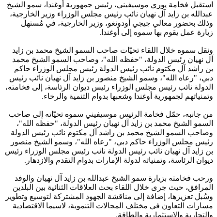
استقبل فخامة يوري موسيفيني، رئيس جمهورية أوغندا، سمو الشيخ
عبدالله بن زايد آل نهيان نائب رئيس مجلس الوزراء وزير الخارجية،
وذلك بحضور معالي جيجي أودونغو، وزير الخارجية، في مُستهل
زيارة عمل يقوم بها سموه إلى أوغندا.
ونقل سموه خلال اللقاء تحيّات صاحب السمو الشيخ محمد بن زايد
آل نهيان رئيس الدولة، "حفظه الله"، وصاحب السمو الشيخ محمد
بن راشد آل مكتوم نائب رئيس الدولة رئيس مجلس الوزراء حاكم
دبي، "رعاه الله"، وسمو الشيخ منصور بن زايد آل نهيان نائب رئيس
الدولة نائب رئيس مجلس الوزراء رئيس ديوان الرئاسة، إلى فخامته،
وتمنياتهم لجمهورية أوغندا وشعبها بدوام التنمية والرخاء.
من جانبه، حمّل فخامة الرئيس موسيفيني سموه تحيّاته إلى صاحب
السمو الشيخ محمد بن زايد آل نهيان رئيس الدولة، "حفظه الله"،
وصاحب السمو الشيخ محمد بن راشد آل مكتوم نائب رئيس الدولة
رئيس مجلس الوزراء حاكم دبي، "رعاه الله"، وسمو الشيخ منصور
بن زايد آل نهيان نائب رئيس الدولة نائب رئيس مجلس الوزراء رئيس
ديوان الرئاسة، وتمنياته لدولة الإمارات بدوام التقدم والازدهار.
ورحب فخامته بزيارة سمو الشيخ عبدالله بن زايد آل نهيان والوفد
المرافق، حيث جرى خلال اللقاء بحث العلاقات الثنائية بين البلدين
وسُبل تعزيزها، إضافة إلى مناقشة الجهود المشتركة لتوسيع وتطوير
مسارات التعاون في مختلف المجالات التنموية، لاسيما الاقتصادية
والتجارية والاستثمارية والطاقة.