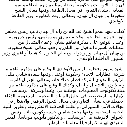
في دولة الإمارات وحكومة أوغندا، ممثلة بوزارة الطاقة وتنمية
المعادن، بشأن التعاون في مجال الطاقة، وقعها معالي الشيخ
شخبوط بن نهيان آل نهيان، ومعالي روث نانكابيروا وزير الطاقة
الأوغندي.
كذلك، شهد سمو الشيخ عبدالله بن زايد آل نهيان نائب رئيس مجلس
الوزراء وزير الخارجية، وفخامة يوري موسيفيني، رئيس جمهورية
أوغندا، التوقيع على مذكرة تفاهم بشأن الإعفاء المتبادل من
متطلبات تأشيرة الدخول بين البلدين، وقعها معالي الشيخ شخبوط
بن نهيان آل نهيان، وزير دولة، ومعالي الجنرال كاهيندا أوتافيري وزير
الشؤون الداخلية الأوغندي.
وشهد سموه وفخامة الرئيس الأوغندي التوقيع على مذكرة تفاهم بين
شركة "قطارات الاتحاد" وحكومة أوغندا، وقعها سعادة شادي ملك،
الرئيس التنفيذي لشركة قطارات الاتحاد، ومعالي الجنرال كاتومبا
وامالا وزير الأشغال والنقل، وكذلك التوقيع على مذكرة تفاهم بين
هيئة تكنولوجيا المعلومات الوطنية في أوغندا وشركة "بريسايت"
الإماراتية المتخصصة في تحليل البيانات الضخمة والمدعومة بالذكاء
الاصطناعي، بشأن التعاون في مجال التحول الرقمي والابتكار في
مجالات الأمن السيبراني، وأنظمة الحوكمة الإلكترونية، وتطوير البنية
التحتية السحابية، وقعها محمد شامين حسينبوكوس، نائب رئيس
الأسواق الأفريقية في "بريسايت"، والدكتور هاتويب موغاسا، المدير
التنفيذي لهيئة تكنولوجيا المعلومات الوطنية.