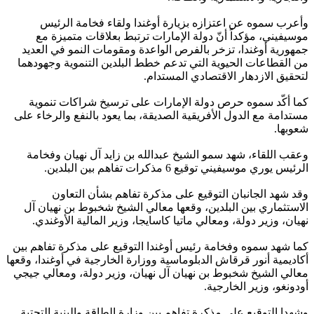
وأعرب سموه عن اعتزازه بزيارة أوغندا ولقاء فخامة الرئيس
موسيفيني، مؤكداً أنّ دولة الإمارات ترتبط بعلاقات متميزة مع
جمهورية أوغندا، تزخر بالفرص الواعدة ومقومات النمو في العديد
من القطاعات الحيوية التي تدعم خطط البلدين التنموية وجهودهما
لتحقيق الازدهار الاقتصادي المستدام.
كما أكّد سموه حرص دولة الإمارات على ترسيخ شراكات تنموية
مستدامة مع الدول الأفريقية الصديقة، بما يعود بالنفع والرخاء على
شعوبها.
وعقب اللقاء، شهد سمو الشيخ عبدالله بن زايد آل نهيان وفخامة
الرئيس يوري موسيفيني توقيع 6 مذكرات تفاهم بين البلدين.
وقد شهد الجانبان التوقيع على مذكرة تفاهم بشأن التعاون
الاستثماري بين البلدين، وقعها معالي الشيخ شخبوط بن نهيان آل
نهيان، وزير دولة، ومعالي ماتيا كاسايجا، وزير المالية الأوغندي.
كما شهد سموه وفخامة رئيس أوغندا التوقيع على مذكرة تفاهم بين
أكاديمية أنور قرقاش الدبلوماسية ووزارة الخارجية في أوغندا، وقعها
معالي الشيخ شخبوط بن نهيان آل نهيان، وزير دولة، ومعالي جيجي
أودونغو، وزير الخارجية.
وشهدا التوقيع على مذكرة تفاهم بين وزارة الطاقة والبنية التحتية