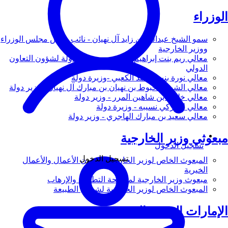
الوزراء
سمو الشيخ عبدالله بن زايد آل نهيان - نائب رئيس مجلس الوزراء
ووزير الخارجية
معالي ريم بنت إبراهيم الهاشمي - وزيرة دولة لشؤون التعاون
الدولي
معالي نورة بنت محمد الكعبي -وزيرة دولة
معالي الشيخ شخبوط بن نهيان بن مبارك آل نهيان - وزير دولة
معالي خليفة بن شاهين المرر - وزير دولة
معالي لانا زكي نسيبه - وزيرة دولة
معالي سعيد بن مبارك الهاجري - وزير دولة
مبعوثي وزير الخارجية
تسجيل الدخول
تسجيل الدخول
المبعوث الخاص لوزير الخارجية لشؤون الأعمال والأعمال
الخيرية
مبعوث وزير الخارجية لمكافحة التطرف والإرهاب
المبعوث الخاص لوزير الخارجية لشؤون الطبيعة
الإمارات العربية المتحدة