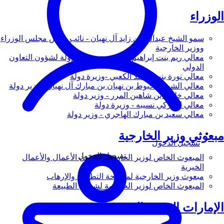
الوزراء
سمو الشيخ عبدالله بن زايد آل نهيان - نائب رئيس مجلس الوزراء
ووزير الخارجية
معالي ريم بنت إبراهيم الهاشمي - وزيرة دولة لشؤون التعاون
الدولي
معالي نورة بنت محمد الكعبي -وزيرة دولة
معالي الشيخ شخبوط بن نهيان بن مبارك آل نهيان - وزير دولة
معالي خليفة بن شاهين المرر - وزير دولة
معالي لانا زكي نسيبه - وزيرة دولة
معالي سعيد بن مبارك الهاجري - وزير دولة
مبعوثي وزير الخارجية
تسجيل الدخول
تسجيل الدخول
المبعوث الخاص لوزير الخارجية لشؤون الأعمال والأعمال
الخيرية
مبعوث وزير الخارجية لمكافحة التطرف والإرهاب
المبعوث الخاص لوزير الخارجية لشؤون الطبيعة
الإمارات العربية المتحدة