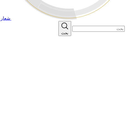
شعار ا
بحث