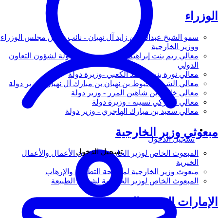
الوزراء
سمو الشيخ عبدالله بن زايد آل نهيان - نائب رئيس مجلس الوزراء
ووزير الخارجية
معالي ريم بنت إبراهيم الهاشمي - وزيرة دولة لشؤون التعاون
الدولي
معالي نورة بنت محمد الكعبي -وزيرة دولة
معالي الشيخ شخبوط بن نهيان بن مبارك آل نهيان - وزير دولة
معالي خليفة بن شاهين المرر - وزير دولة
معالي لانا زكي نسيبه - وزيرة دولة
معالي سعيد بن مبارك الهاجري - وزير دولة
مبعوثي وزير الخارجية
تسجيل الدخول
تسجيل الدخول
المبعوث الخاص لوزير الخارجية لشؤون الأعمال والأعمال
الخيرية
مبعوث وزير الخارجية لمكافحة التطرف والإرهاب
المبعوث الخاص لوزير الخارجية لشؤون الطبيعة
الإمارات العربية المتحدة