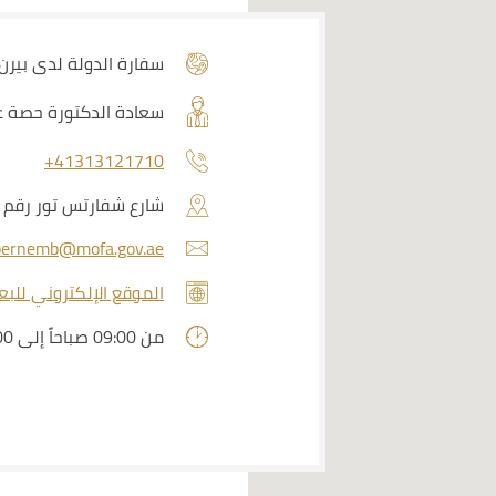
سفارة الدولة لدى بيرن
سعادة الدكتورة حصة عب
+41313121710
شارع شفارتس تور رقم 31 / الرقم البريدي 3007 - بيرن / سويسرا
bernemb@mofa.gov.ae
الموقع الإلكتروني للبع
من 09:00 صباحاً إلى 16:00 مساءً