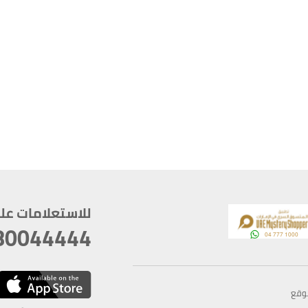
للاستعلامات على م
80044444
وقع