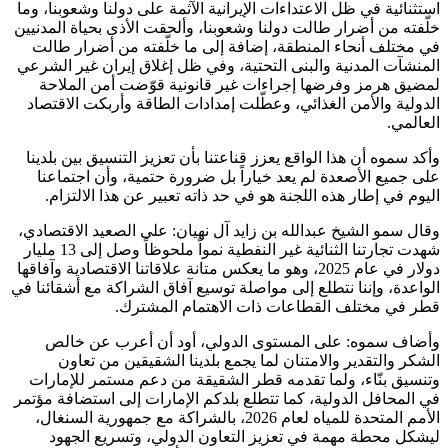
استثنائية في ظل الاعتداءات الإيرانية الآثمة على دولنا وشعوبنا، وما
خلّفته من أضرار طالت دولنا وشعوبنا، وألحقت الأذى بحياة المدنيين
في مختلف أنحاء المنطقة، إضافة إلى ما خلّفته من أضرار طالت
المنشآت المدنية والبنى التحتية، وفي ظل إغلاق إيران غير الشرعي
لمضيق هرمز وفرضها إجراءات غير قانونية قوّضت أمن الملاحة
الدولية والأمن الغذائي، وعطّلت إمدادات الطاقة وأربكت الاقتصاد
العالمي.
وأكد سموه أن هذا الواقع يعزز قناعتنا بأن تعزيز التنسيق بين بلدينا
على جميع الأصعدة لم يعد خياراً بل ضرورة حتمية، وأن اجتماعنا
اليوم في إطار هذه اللجنة هو في حد ذاته تعبير عن هذا الالتزام.
وقال سمو الشيخ عبدالله بن زايد آل نهيان: على الصعيد الاقتصادي،
شهدت تجارتنا الثنائية غير النفطية نمواً ملحوظاً وصل إلى 13 مليار
دولار في عام 2025، وهو ما يعكس متانة علاقاتنا الاقتصادية وآفاقها
الواعدة، وإننا نتطلع إلى مواصلة توسيع آفاق الشراكة مع أشقائنا في
قطر في مختلف القطاعات ذات الاهتمام المشترك.
وأضاف سموه: على المستوى الدولي، أود أن أعرب عن خالص
الشكر والتقدير والامتنان لما يجمع بلدينا الشقيقين من تعاون
وتنسيق بنّاء، ولما تقدمه قطر الشقيقة من دعم مستمر للإمارات
في المحافل الدولية، كما تتطلع بلدكم الإمارات إلى استضافة مؤتمر
الأمم المتحدة للمياه لعام 2026، بالشراكة مع جمهورية السنغال،
ليشكل محطة مهمة في تعزيز التعاون الدولي، وتسريع الجهود