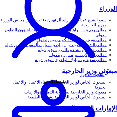
الوزراء
سمو الشيخ عبدالله بن زايد آل نهيان - نائب رئيس مجلس الوزراء
ووزير الخارجية
معالي ريم بنت إبراهيم الهاشمي - وزيرة دولة لشؤون التعاون
الدولي
معالي نورة بنت محمد الكعبي -وزيرة دولة
معالي الشيخ شخبوط بن نهيان بن مبارك آل نهيان - وزير دولة
معالي خليفة بن شاهين المرر - وزير دولة
معالي لانا زكي نسيبه - وزيرة دولة
معالي سعيد بن مبارك الهاجري - وزير دولة
مبعوثي وزير الخارجية
تسجيل الدخول
تسجيل الدخول
المبعوث الخاص لوزير الخارجية لشؤون الأعمال والأعمال
الخيرية
مبعوث وزير الخارجية لمكافحة التطرف والإرهاب
المبعوث الخاص لوزير الخارجية لشؤون الطبيعة
الإمارات العربية المتحدة