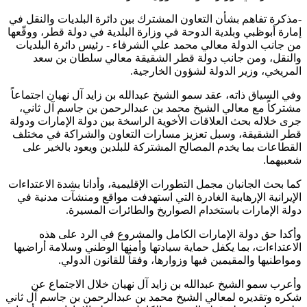
-مذكرة تفاهم بشأن التعاون المشترك بين دائرة البلديات والنقل في
إمارة أبوظبي وبلدية الدوحة في وزارة البلدية في دولة قطر، ووقّعها
من جانب الدولة معالي محمد علي الشرفاء - رئيس دائرة البلديات
والنقل، ومن جانب دولة قطر الشقيقة معالي سلطان بن سعد
المريخي، وزير الدولة لشؤون الخارجية.
وفي السياق ذاته، عقد سمو الشيخ عبدالله بن زايد آل نهيان اجتماعاً
مشتركاً مع معالي الشيخ محمد بن عبدالرحمن بن جاسم آل ثاني،
جرى خلاله بحث العلاقات الأخوية الراسخة بين دولة الإمارات ودولة
قطر الشقيقة، وسبل تعزيز مسارات التعاون والشراكة في مختلف
القطاعات بما يخدم المصالح المشتركة للبلدين ويعود بالخير على
شعبيهما.
كما بحث الجانبان مجمل التطورات الإقليمية، وأدانا بشدة الاعتداءات
الإيرانية الإرهابية الغادرة التي استهدفت مواقع ومنشآت مدنية في
دولة الإمارات باستخدام الصواريخ والطائرات المسيرة.
وأكدا حق دولة الإمارات الكامل والمشروع في الرد على هذه
الاعتداءات، بما يكفل حماية سيادتها وأمنها الوطني وسلامة أراضيها
ومواطنيها والمقيمين فيها وزوارها، وفقاً للقانون الدولي.
وأعرب سمو الشيخ عبدالله بن زايد آل نهيان خلال الاجتماع عن
شكره وتقديره لمعالي الشيخ محمد بن عبدالرحمن بن جاسم آل ثاني