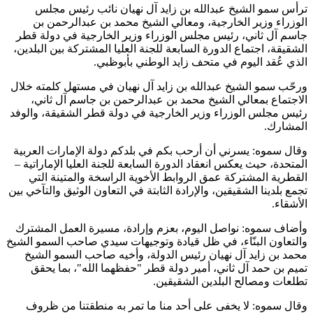
ترأس سمو الشيخ عبدالله بن زايد آل نهيان نائب رئيس مجلس
الوزراء وزير الخارجية، ومعالي الشيخ محمد بن عبدالرحمن بن
جاسم آل ثاني، رئيس مجلس الوزراء وزير الخارجية في دولة قطر
الشقيقة، اجتماع الدورة السابعة للجنة العليا المشتركة بين البلدين،
الذي عُقد اليوم في متحف زايد الوطني بأبوظبي.
ورحّب سمو الشيخ عبدالله بن زايد آل نهيان في مستهل كلمته خلال
الاجتماع بمعالي الشيخ محمد بن عبدالرحمن بن جاسم آل ثاني،
رئيس مجلس الوزراء وزير الخارجية في دولة قطر الشقيقة، والوفد
المشارك.
وقال سموه: يسرني أن أرحب بكم في بلدكم دولة الإمارات العربية
المتحدة، حيث يعكس انعقاد الدورة السابعة للجنة العليا الإماراتية –
القطرية المشتركة عمق الروابط الأخوية الراسخة والمتينة التي
تجمع بلدينا الشقيقين، والإرادة الثابتة في التعاون الوثيق والتآخي بين
الأشقاء.
وأضاف سموه: نواصل اليوم، بعزم وإرادة، مسيرة العمل المشترك
والتعاون البنّاء، في ظل قيادة وتوجيهات سيدي صاحب السمو الشيخ
محمد بن زايد آل نهيان رئيس الدولة، وأخيه صاحب السمو الشيخ
تميم بن حمد آل ثاني، أمير دولة قطر "حفظهما الله"، بما يحقق
تطلعات ومصالح البلدين الشقيقين.
وقال سموه: لا يخفى على أحد منا ما تمر به منطقتنا من ظروف