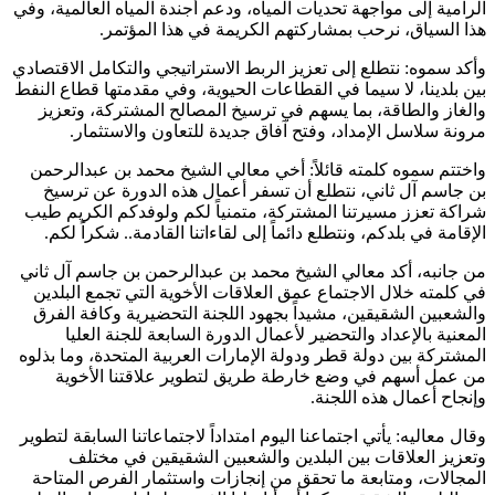
الرامية إلى مواجهة تحديات المياه، ودعم أجندة المياه العالمية، وفي
هذا السياق، نرحب بمشاركتهم الكريمة في هذا المؤتمر.
وأكد سموه: نتطلع إلى تعزيز الربط الاستراتيجي والتكامل الاقتصادي
بين بلدينا، لا سيما في القطاعات الحيوية، وفي مقدمتها قطاع النفط
والغاز والطاقة، بما يسهم في ترسيخ المصالح المشتركة، وتعزيز
مرونة سلاسل الإمداد، وفتح آفاق جديدة للتعاون والاستثمار.
واختتم سموه كلمته قائلاً: أخي معالي الشيخ محمد بن عبدالرحمن
بن جاسم آل ثاني، نتطلع أن تسفر أعمال هذه الدورة عن ترسيخ
شراكة تعزز مسيرتنا المشتركة، متمنياً لكم ولوفدكم الكريم طيب
الإقامة في بلدكم، ونتطلع دائماً إلى لقاءاتنا القادمة.. شكراً لكم.
من جانبه، أكد معالي الشيخ محمد بن عبدالرحمن بن جاسم آل ثاني
في كلمته خلال الاجتماع عمق العلاقات الأخوية التي تجمع البلدين
والشعبين الشقيقين، مشيداً بجهود اللجنة التحضيرية وكافة الفرق
المعنية بالإعداد والتحضير لأعمال الدورة السابعة للجنة العليا
المشتركة بين دولة قطر ودولة الإمارات العربية المتحدة، وما بذلوه
من عمل أسهم في وضع خارطة طريق لتطوير علاقتنا الأخوية
وإنجاح أعمال هذه اللجنة.
وقال معاليه: يأتي اجتماعنا اليوم امتداداً لاجتماعاتنا السابقة لتطوير
وتعزيز العلاقات بين البلدين والشعبين الشقيقين في مختلف
المجالات، ومتابعة ما تحقق من إنجازات واستثمار الفرص المتاحة