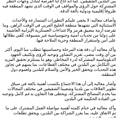
بين البلدين الشقيقين، كما أنه أتاح لنا الفرصة لتبادل وجهات النظر
المشتركة حول الرؤى والمواقف في الوقت الذي تشهد المنطقة فيه
ظروفاً إقليمية ودولية بالغة الدقة.
وأضاف معاليه: لا يخفى عليكم التطورات المتسارعة والأحداث
الاستثنائية التي تشهدها منطقة الخليج العربي في الوقت الراهن، وما
تفرضه أزمة مضيق هرمز والاعتداءات العسكرية الإيرانية الغاشمة
على دولنا من تحديات أمنية وجيوسياسية غير مسبوقة، تُلقي بظلالها
على أمن واستقرار المنطقة وحرية الملاحة فيها.
وأكد معاليه أن دقة هذه المرحلة وحساسيتها تتطلب منا اليوم، أكثر
من أي وقت مضى، تعزيز التشاور وتوحيد الرؤى وتكثيف الجهود
الدبلوماسية المشتركة لدرء المخاطر، وهو ما يستلزم تحقيق المزيد
من التكامل بين البلدين في مختلف القطاعات، بما يسهم في تجاوز
هذه التحديات ويحقق الخير والأمن والسلام للبلدين ولعموم دول
المنطقة.
وأشار معاليه إلى أن هذا الاجتماع يكتسب أهمية بالغة في سياق
تطوير العلاقات بين بلدينا وشعبينا الشقيقين في مختلف المجالات
بما يخدم المصالح المشتركة، ويحظى هذا التعاون بدعم كامل وتوجيه
من القيادة الحكيمة في البلدين.
وأكد معاليه في ختام كلمته أهمية مواصلة العمل المشترك على ما
تم الاتفاق عليه، بما يعزز الشراكة بين البلدين، ويحقق تطلعات
الشعبين الشقيقين.