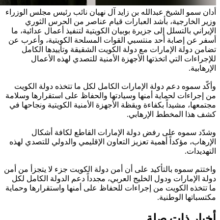
أدان سمو الشيخ عبدالله بن زايد آل نهيان نائب رئيس مجلس الوزراء
وزير الخارجية، بأشد العبارات قيام عناصر من الحرس الثوري
الإيراني بالتسلل إلى جزيرة بوبيان الكويتية لتنفيذ أعمال عدائية، ما
أسفر عن إصابة أحد منتسبي القوات المسلحة الكويتية، وأعرب عن
تضامن دولة الإمارات مع دولة الكويت الشقيقة وتأييدها الكامل
للإجراءات التي اتخذتها الأجهزة الأمنية للتصدي لهذه الأعمال
الإرهابية.
وأكّد سموه دعم دولة الإمارات الكامل لكل ما تتخذه دولة الكويت
من إجراءات لحماية أمنها وسيادتها والحفاظ على استقرارها وسلامة
مجتمعها، مشيداً بكفاءة ويقظة الأجهزة الأمنية الكويتية ونجاحها في
كشف هذا المخطط الإرهابي.
وشدّد سموه على رفض دولة الإمارات القاطع لكافة أشكال
الإرهاب، مؤكداً أهمية تعزيز التعاون الإقليمي والدولي للتصدي لهذه
التهديدات.
واختتم سموه بالتأكيد على أن أمن دولة الكويت جزء لا يتجزأ من أمن
دولة الإمارات ودول الخليج العربي، مجدداً دعم الدولة الكامل لكل
ما تتخذه الكويت من إجراءات للحفاظ على أمنها واستقرارها وحماية
مكتسباتها الوطنية.
أخبار ذات صلة