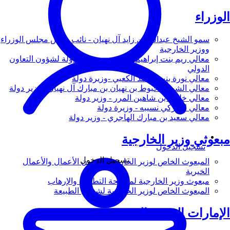
الوزراء
سمو الشيخ عبدالله بن زايد آل نهيان - نائب رئيس مجلس الوزراء
ووزير الخارجية
معالي ريم بنت إبراهيم الهاشمي - وزيرة دولة لشؤون التعاون
الدولي
معالي نورة بنت محمد الكعبي -وزيرة دولة
معالي الشيخ شخبوط بن نهيان بن مبارك آل نهيان - وزير دولة
معالي خليفة بن شاهين المرر - وزير دولة
معالي لانا زكي نسيبه - وزيرة دولة
معالي سعيد بن مبارك الهاجري - وزير دولة
مبعوثي وزير الخارجية
تسجيل الدخول
تسجيل الدخول
المبعوث الخاص لوزير الخارجية لشؤون الأعمال والأعمال
الخيرية
مبعوث وزير الخارجية لمكافحة التطرف والإرهاب
المبعوث الخاص لوزير الخارجية لشؤون الطبيعة
الإمارات العربية المتحدة