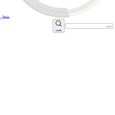
شعار ا
بحث