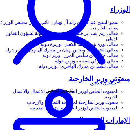
الوزراء
سمو الشيخ عبدالله بن زايد آل نهيان - نائب رئيس مجلس الوزراء
ووزير الخارجية
معالي ريم بنت إبراهيم الهاشمي - وزيرة دولة لشؤون التعاون
الدولي
معالي نورة بنت محمد الكعبي -وزيرة دولة
معالي الشيخ شخبوط بن نهيان بن مبارك آل نهيان - وزير دولة
معالي خليفة بن شاهين المرر - وزير دولة
معالي لانا زكي نسيبه - وزيرة دولة
معالي سعيد بن مبارك الهاجري - وزير دولة
مبعوثي وزير الخارجية
تسجيل الدخول
تسجيل الدخول
المبعوث الخاص لوزير الخارجية لشؤون الأعمال والأعمال
الخيرية
مبعوث وزير الخارجية لمكافحة التطرف والإرهاب
المبعوث الخاص لوزير الخارجية لشؤون الطبيعة
الإمارات العربية المتحدة