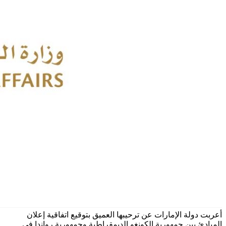
أعربت دولة الإمارات عن ترحيبها العميق بتوقيع اتفاقية إعلان
المبادئ بين جمهورية الكونغو الديمقراطية وجمهورية رواندا في