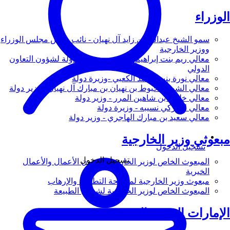
الوزراء
سمو الشيخ عبدالله بن زايد آل نهيان - نائب رئيس مجلس الوزراء
ووزير الخارجية
معالي ريم بنت إبراهيم الهاشمي - وزيرة دولة لشؤون التعاون
الدولي
معالي نورة بنت محمد الكعبي -وزيرة دولة
معالي الشيخ شخبوط بن نهيان بن مبارك آل نهيان - وزير دولة
معالي خليفة بن شاهين المرر - وزير دولة
معالي لانا زكي نسيبه - وزيرة دولة
معالي سعيد بن مبارك الهاجري - وزير دولة
مبعوثي وزير الخارجية
تسجيل الدخول
تسجيل الدخول
المبعوث الخاص لوزير الخارجية لشؤون الأعمال والأعمال
الخيرية
مبعوث وزير الخارجية لمكافحة التطرف والإرهاب
المبعوث الخاص لوزير الخارجية لشؤون الطبيعة
الإمارات العربية المتحدة