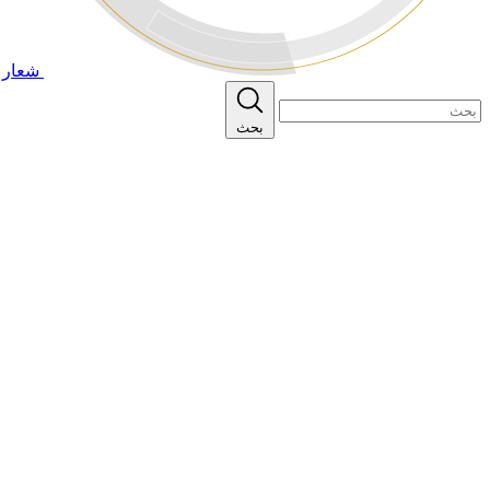
شعار ا
بحث