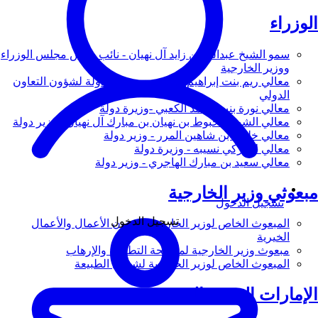
الوزراء
سمو الشيخ عبدالله بن زايد آل نهيان - نائب رئيس مجلس الوزراء
ووزير الخارجية
معالي ريم بنت إبراهيم الهاشمي - وزيرة دولة لشؤون التعاون
الدولي
معالي نورة بنت محمد الكعبي -وزيرة دولة
معالي الشيخ شخبوط بن نهيان بن مبارك آل نهيان - وزير دولة
معالي خليفة بن شاهين المرر - وزير دولة
معالي لانا زكي نسيبه - وزيرة دولة
معالي سعيد بن مبارك الهاجري - وزير دولة
مبعوثي وزير الخارجية
تسجيل الدخول
تسجيل الدخول
المبعوث الخاص لوزير الخارجية لشؤون الأعمال والأعمال
الخيرية
مبعوث وزير الخارجية لمكافحة التطرف والإرهاب
المبعوث الخاص لوزير الخارجية لشؤون الطبيعة
الإمارات العربية المتحدة