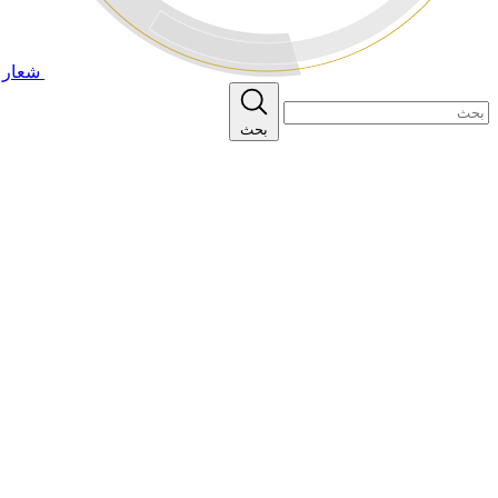
شعار ا
بحث