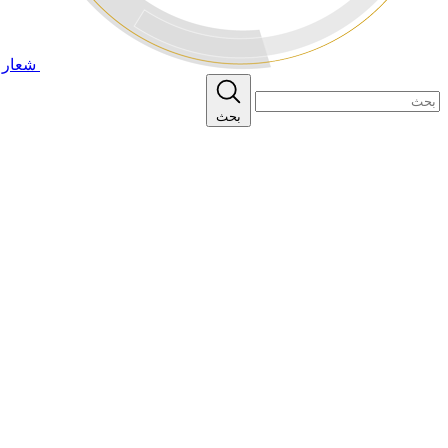
شعار ا
بحث