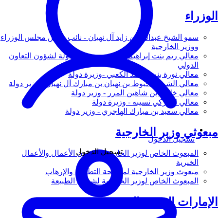
الوزراء
سمو الشيخ عبدالله بن زايد آل نهيان - نائب رئيس مجلس الوزراء
ووزير الخارجية
معالي ريم بنت إبراهيم الهاشمي - وزيرة دولة لشؤون التعاون
الدولي
معالي نورة بنت محمد الكعبي -وزيرة دولة
معالي الشيخ شخبوط بن نهيان بن مبارك آل نهيان - وزير دولة
معالي خليفة بن شاهين المرر - وزير دولة
معالي لانا زكي نسيبه - وزيرة دولة
معالي سعيد بن مبارك الهاجري - وزير دولة
مبعوثي وزير الخارجية
تسجيل الدخول
تسجيل الدخول
المبعوث الخاص لوزير الخارجية لشؤون الأعمال والأعمال
الخيرية
مبعوث وزير الخارجية لمكافحة التطرف والإرهاب
المبعوث الخاص لوزير الخارجية لشؤون الطبيعة
الإمارات العربية المتحدة