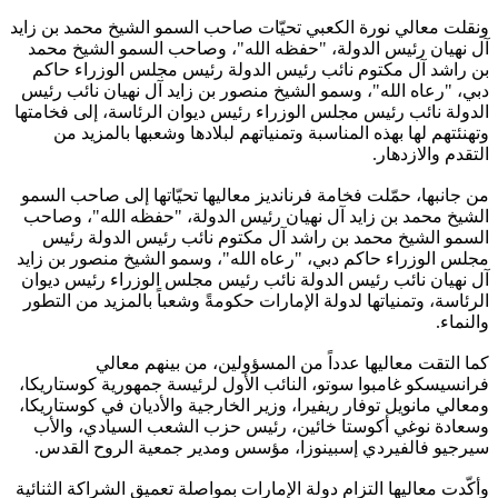
ونقلت معالي نورة الكعبي تحيّات صاحب السمو الشيخ محمد بن زايد
آل نهيان رئيس الدولة، "حفظه الله"، وصاحب السمو الشيخ محمد
بن راشد آل مكتوم نائب رئيس الدولة رئيس مجلس الوزراء حاكم
دبي، "رعاه الله"، وسمو الشيخ منصور بن زايد آل نهيان نائب رئيس
الدولة نائب رئيس مجلس الوزراء رئيس ديوان الرئاسة، إلى فخامتها
وتهنئتهم لها بهذه المناسبة وتمنياتهم لبلادها وشعبها بالمزيد من
التقدم والازدهار.
من جانبها، حمّلت فخامة فرنانديز معاليها تحيّاتها إلى صاحب السمو
الشيخ محمد بن زايد آل نهيان رئيس الدولة، "حفظه الله"، وصاحب
السمو الشيخ محمد بن راشد آل مكتوم نائب رئيس الدولة رئيس
مجلس الوزراء حاكم دبي، "رعاه الله"، وسمو الشيخ منصور بن زايد
آل نهيان نائب رئيس الدولة نائب رئيس مجلس الوزراء رئيس ديوان
الرئاسة، وتمنياتها لدولة الإمارات حكومةً وشعباً بالمزيد من التطور
والنماء.
كما التقت معاليها عدداً من المسؤولين، من بينهم معالي
فرانسيسكو غامبوا سوتو، النائب الأول لرئيسة جمهورية كوستاريكا،
ومعالي مانويل توفار ريفيرا، وزير الخارجية والأديان في كوستاريكا،
وسعادة نوغي أكوستا خائين، رئيس حزب الشعب السيادي، والأب
سيرجيو فالفيردي إسبينوزا، مؤسس ومدير جمعية الروح القدس.
وأكّدت معاليها التزام دولة الإمارات بمواصلة تعميق الشراكة الثنائية