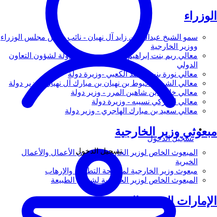
الوزراء
سمو الشيخ عبدالله بن زايد آل نهيان - نائب رئيس مجلس الوزراء
ووزير الخارجية
معالي ريم بنت إبراهيم الهاشمي - وزيرة دولة لشؤون التعاون
الدولي
معالي نورة بنت محمد الكعبي -وزيرة دولة
معالي الشيخ شخبوط بن نهيان بن مبارك آل نهيان - وزير دولة
معالي خليفة بن شاهين المرر - وزير دولة
معالي لانا زكي نسيبه - وزيرة دولة
معالي سعيد بن مبارك الهاجري - وزير دولة
مبعوثي وزير الخارجية
تسجيل الدخول
تسجيل الدخول
المبعوث الخاص لوزير الخارجية لشؤون الأعمال والأعمال
الخيرية
مبعوث وزير الخارجية لمكافحة التطرف والإرهاب
المبعوث الخاص لوزير الخارجية لشؤون الطبيعة
الإمارات العربية المتحدة