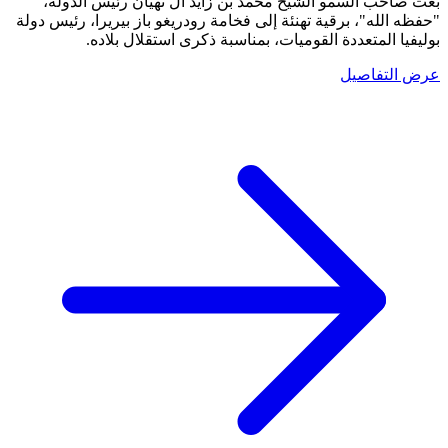
بعث صاحب السمو الشيخ محمد بن زايد آل نهيان رئيس الدولة،
"حفظه الله"، برقية تهنئة إلى فخامة رودريغو باز بيريرا، رئيس دولة
بوليفيا المتعددة القوميات، بمناسبة ذكرى استقلال بلاده.
عرض التفاصيل