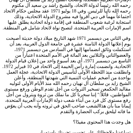
رحمه الله رئيساً لدولة الاتحاد، والشيخ راشد بن سعيد آل مكتوم
رحمه الله نائباً للرئيس. وفي 18 يوليو 1971 عقد مجلس حكام الاتحاد
اجتماعاً مهماً في دبي أقروا فيه مشروع الدولة الاتحادية، وذلك
استجابة لرغبة شعوب المنطقة في إقامة دولة اتحادية يطلق عليها
اسم الإمارات العربية المتحدة، لتصبح نواة لاتحاد شامل في المنطقة.
وفي الثاني من ديسمبر 1971 شهد التاريخ ميلاد دولة حديثة أصبحت
يوم إعلانها الدولة الثامنة عشرة في جامعة الدول العربية، بعد أن
استكملت وثائق انضمامها إليها في السادس من ديسمبر 1971،
والعضوالثاني والثلاثين بعد المائة في الأمم المتحدة اعتباراً من
التاسع من ديسمبر 1971، أي بعد أسبوع واحد من إعلان قيام الدولة
الاتحادية. وانضمت إمارة رأس الخيمة إلى الاتحاد في 10 فبراير 1972.
وانطلقت منذ اللحظة الأولى لتأسيس الدولة الاتحادية، عجلة العمل
بواحدة من أضخم عمليات التنمية التي شهدتها المنطقة، وأعلن
الشيخ زايد بن سلطان آل نهيان رحمه الله منذ الأيام الأولى لتوليه
مقاليد الحكمعن تسخير الثروات من أجل تقدم الوطن ورفع مستوى
المواطنين، قائلاً:" إننا سخرنا كل ما نملك من ثروة وبترول من أجل
رفع مستوى كل فرد من أبناء شعب دولة الإمارات العربية المتحدة،
إيمانا منا بأن هذاالشعب صاحب الحق في ثروته وأنه يجب أن يعوّض
ما فاته ليلحق بركب الحضارة والتقدم
هل وجدت هذا المحتوى مفيدًا؟
تساعدنا ملاحظاتك على تحسين تجربتك باستمرار