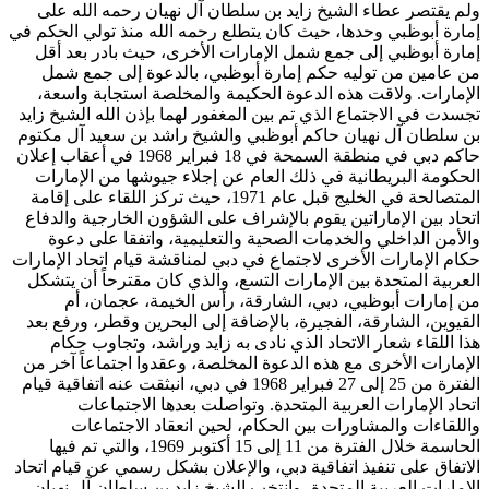
ولم يقتصر عطاء الشيخ زايد بن سلطان آل نهيان رحمه الله على
إمارة أبوظبي وحدها، حيث كان يتطلع رحمه الله منذ تولي الحكم في
إمارة أبوظبي إلى جمع شمل الإمارات الأخرى، حيث بادر بعد أقل
من عامين من توليه حكم إمارة أبوظبي، بالدعوة إلى جمع شمل
الإمارات. ولاقت هذه الدعوة الحكيمة والمخلصة استجابة واسعة،
تجسدت في الاجتماع الذي تم بين المغفور لهما بإذن الله الشيخ زايد
بن سلطان آل نهيان حاكم أبوظبي والشيخ راشد بن سعيد آل مكتوم
حاكم دبي في منطقة السمحة في 18 فبراير 1968 في أعقاب إعلان
الحكومة البريطانية في ذلك العام عن إجلاء جيوشها من الإمارات
المتصالحة في الخليج قبل عام 1971، حيث تركز اللقاء على إقامة
اتحاد بين الإماراتين يقوم بالإشراف على الشؤون الخارجية والدفاع
والأمن الداخلي والخدمات الصحية والتعليمية، واتفقا على دعوة
حكام الإمارات الأخرى لاجتماع في دبي لمناقشة قيام اتحاد الإمارات
العربية المتحدة بين الإمارات التسع، والذي كان مقترحاً أن يتشكل
من إمارات أبوظبي، دبي، الشارقة، رأس الخيمة، عجمان، أم
القيوين، الشارقة، الفجيرة، بالإضافة إلى البحرين وقطر، ورفع بعد
هذا اللقاء شعار الاتحاد الذي نادى به زايد وراشد، وتجاوب حكام
الإمارات الأخرى مع هذه الدعوة المخلصة، وعقدوا اجتماعاً آخر من
الفترة من 25 إلى 27 فبراير 1968 في دبي، انبثقت عنه اتفاقية قيام
اتحاد الإمارات العربية المتحدة. وتواصلت بعدها الاجتماعات
واللقاءات والمشاورات بين الحكام، لحين انعقاد الاجتماعات
الحاسمة خلال الفترة من 11 إلى 15 أكتوبر 1969، والتي تم فيها
الاتفاق على تنفيذ اتفاقية دبي، والإعلان بشكل رسمي عن قيام اتحاد
الإمارات العربية المتحدة، وانتخب الشيخ زايد بن سلطان آل نهيان