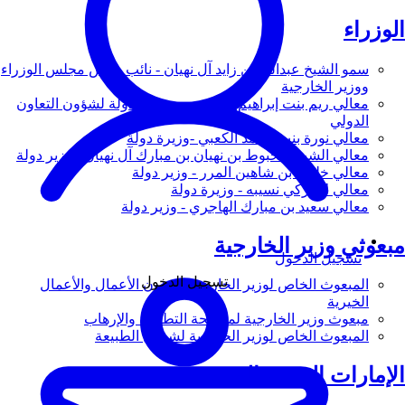
الوزراء
سمو الشيخ عبدالله بن زايد آل نهيان - نائب رئيس مجلس الوزراء
ووزير الخارجية
معالي ريم بنت إبراهيم الهاشمي - وزيرة دولة لشؤون التعاون
الدولي
معالي نورة بنت محمد الكعبي -وزيرة دولة
معالي الشيخ شخبوط بن نهيان بن مبارك آل نهيان - وزير دولة
معالي خليفة بن شاهين المرر - وزير دولة
معالي لانا زكي نسيبه - وزيرة دولة
معالي سعيد بن مبارك الهاجري - وزير دولة
مبعوثي وزير الخارجية
تسجيل الدخول
تسجيل الدخول
المبعوث الخاص لوزير الخارجية لشؤون الأعمال والأعمال
الخيرية
مبعوث وزير الخارجية لمكافحة التطرف والإرهاب
المبعوث الخاص لوزير الخارجية لشؤون الطبيعة
الإمارات العربية المتحدة