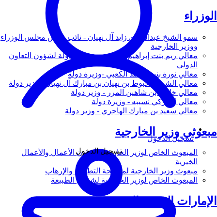
الوزراء
سمو الشيخ عبدالله بن زايد آل نهيان - نائب رئيس مجلس الوزراء
ووزير الخارجية
معالي ريم بنت إبراهيم الهاشمي - وزيرة دولة لشؤون التعاون
الدولي
معالي نورة بنت محمد الكعبي -وزيرة دولة
معالي الشيخ شخبوط بن نهيان بن مبارك آل نهيان - وزير دولة
معالي خليفة بن شاهين المرر - وزير دولة
معالي لانا زكي نسيبه - وزيرة دولة
معالي سعيد بن مبارك الهاجري - وزير دولة
مبعوثي وزير الخارجية
تسجيل الدخول
تسجيل الدخول
المبعوث الخاص لوزير الخارجية لشؤون الأعمال والأعمال
الخيرية
مبعوث وزير الخارجية لمكافحة التطرف والإرهاب
المبعوث الخاص لوزير الخارجية لشؤون الطبيعة
الإمارات العربية المتحدة