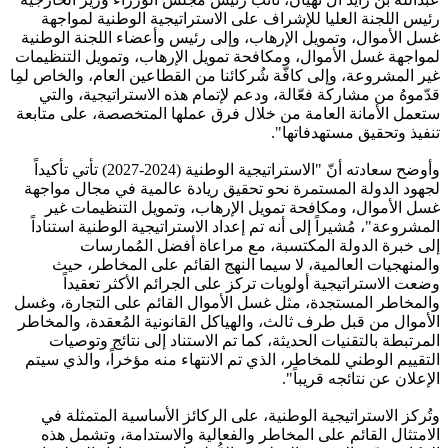
رئيس اللجنة العليا للإشراف على الاستراتيجية الوطنية لمواجهة
غسل الأموال، وتمويل الإرهاب، وإلى رئيس وأعضاء اللجنة الوطنية
لمواجهة غسل الأموال، ومكافحة تمويل الإرهاب، وتمويل التنظيمات
غير المشروعة، وإلى كافّة شُركائنا من القطاعين العام، والخاص لمِا
قدّموهُ من مشاركة فعّالة، ودعم لإتمام هذه الاستراتيجية، والتي
ستعمل الأمانة العامة من خلال فرق عملها المتخصصة، على متابعة
تنفيذ وتحقيق مستهدفاتها".
وأوضح سعادته أنّ "الاستراتيجية الوطنية (2024-2027) تأتي تأكيداً
لجهود الدولة المستمرة نحو تحقيق ريادة عالمية في مجال مواجهة
غسل الأموال، ومكافحة تمويل الإرهاب، وتمويل التنظيمات غير
المشروعة"، مُشيراً إلى أنه تم إعداد الاستراتيجية الوطنية استناداً
إلى خبرة الدولة المكتسبة، مع مراعاة أفضل المُمارسات
والمنهجيات العالمية، لا سيما النهج القائم على المخاطر، حيث
وضعت الاستراتيجية أولويات تركز على الجرائم الأكثر تعقيداً
والمخاطر المستجدة، مثل غسل الأموال القائم على التجارة، وغسل
الأموال من قبل طرف ثالث، والهياكل القانونية المُعقدة، والمخاطر
المرتبطة بالتقنيات الحديثة، كما تم الاستناد إلى نتائج وتوصيات
التقييم الوطني للمخاطر، الذي تم الانتهاء منه مؤخراً، والذي سيتم
الإعلان عن نتائجه قريباً".
وتُركز الاستراتيجية الوطنية، على الركائز الأساسية المتمثلة في
الامتثال القائم على المخاطر والفعالية والاستدامة، وتشمل هذه