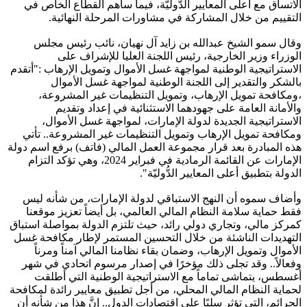
الاتساق مع أعلى المعايير الدُّوليّة، فيما ساهم القطاع الخاص في
التقييم من خلال المشاركة في مشاورات المرحلة النهائية.
وقال سمو الشيخ عبدالله بن زايد آل نهيان، نائب رئيس مجلس
الوزراء وزير الخارجية، رئيس اللجنة العليا للإشراف على
الاستراتيجية الوطنية لمواجهة غسل الأموال وتمويل الإرهاب :"أتقدم
بالشكر والتقدير إلى اللجنة الوطنية لمواجهة غسل الأموال
،ومكافحة تمويل الإرهاب، وتمويل التنظيمات غير المشروعة،
والأمانة العامة على جهودهما الاستثنائية في إعداد وتقديم
الاستراتيجية الجديدة لدولة الإمارات، لمواجهة غسل الأموال،
ومكافحة تمويل الإرهاب وتمويل التنظيمات غير المشروعة.. تأتي
هذه المبادرة بعد قرار مجموعة العمل المالي (فاتف) برفع اسم دولة
الإمارات عن القائمة الرمادية في فبراير 2024، وهي تؤكد التزام
الدولة بتطبيق أعلى المعايير الدُّوليّة".
وأضاف سموه أن النهج الاستباقي لدولة الإمارات، من شأنه ليس
فقط حماية سلامة النظام المالي العالمي، بل أيضاً تعزيز موقعنا
كمركز مالي، وتجاري دولي رائد، حيث تلتزم الدولة بمواصلة استباق
التهديدات الناشئة من خلال التحسين المستمر لإطار مكافحة غسل
الأموال وتمويل الإرهاب، وضمان بقاء نظامنا المالي آمناً ومرناً
وفعالاً.. وقد تجلى ذلك مؤخرًا في إصدار مرسوم اتحادي في شهر
أغسطس، يتماشى تماماً مع الاستراتيجية الوطنية التي أطلقت
لحماية النظام المالي المحلي، من أجل تطبيق معايير رائدة لمكافحة
الجرائم، التي تؤثر سلبًا على اقتصادات الدول.. إنَّ هذا من شأنه أن