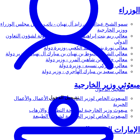
الوزراء
سمو الشيخ عبدالله بن زايد آل نهيان - نائب رئيس مجلس الوزراء
ووزير الخارجية
معالي ريم بنت إبراهيم الهاشمي - وزيرة دولة لشؤون التعاون
الدولي
معالي نورة بنت محمد الكعبي -وزيرة دولة
معالي الشيخ شخبوط بن نهيان بن مبارك آل نهيان - وزير دولة
معالي خليفة بن شاهين المرر - وزير دولة
معالي لانا زكي نسيبه - وزيرة دولة
معالي سعيد بن مبارك الهاجري - وزير دولة
مبعوثي وزير الخارجية
تسجيل الدخول
تسجيل الدخول
المبعوث الخاص لوزير الخارجية لشؤون الأعمال والأعمال
الخيرية
مبعوث وزير الخارجية لمكافحة التطرف والإرهاب
المبعوث الخاص لوزير الخارجية لشؤون الطبيعة
الإمارات العربية المتحدة