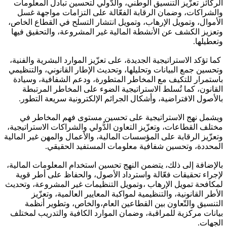
الركائز تعزّيز التنسيق الوطني، والدُّولي لتحسين تبادل المعلومات
والشراكات، وضمان الرقابة الفعّالة على التزامات مواجهة غسل
الأموال، وتمويل الإرهاب، وتمويل انتشار التسلح في القطاع الخاص،
وتعزيز الكشف عن الأنشطة المالية غير المشروعة، والتحقيق فيها
وتعطيلها.
كما تؤكد الاستراتيجية الجديدة، على تعزّيز الموارد البشرية والفنية،
وتحسين جمع البيانات وتحليلها، وتحديث الإطار القانوني، والتنظيمي
باستمرار للتكيف مع المخاطر المتطورة، ودعم الشفافية، وسيادة
القانون، كما تُسلط الاستراتيجية الضوء على المخاطر المرتبطة
بالأصول الافتراضية، وأشكال الجرائم الإلكترونية سريعة التطور.
ويشمل نهج الاستراتيجية على تحسين مستوى فهم المخاطر في
مختلف القطاعات، وتعزّيز التعاون الدُّولي والشراكات الاستراتيجية،
وتعزّيز الرقابة على المؤسسات المالية، والأعمال والمهن غير المالية
المحددة، وتحسين شفافية معلومات المستفيد الحقيقي.
بالإضافة إلى ذلك، يتضمن النهج تحسين استخدام المعلومات المالية،
لإجراء تحقيقات فعّالة واسترداد الأصول، والحفاظ على أطر قوية
لمكافحة تمويل الإرهاب ،وتمويل التنظيمات غير المشروعة، وتحديث
الأطر القانونية، والتنظيمية لمواكبة المعايير العالمية، وتعزّيز
التنسيق والتّعاون بين القطاعين العام،والخاص، وتطوير أنظمة
بيانات مركزية للمراقبة، وضمان الموارد الكافية والتدريب لمختلف
الجهات.