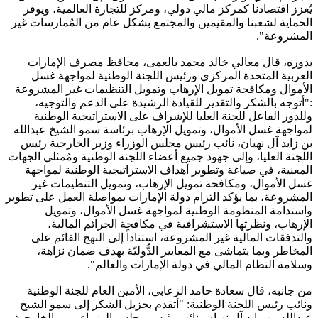
يُعزز اقتصادنا كمركز مالي دولي، ومركز للتجارة العالمية، ويوفر
الحماية لشعبنا والمقيمين والمجتمع بشكل عام من المُمارسات غير
المشروعة".
بدوره، قال معالي خالد محمد بالعمى، محافظ مصرف الإمارات
العربية المتحدة المركزي ورئيس اللجنة الوطنية لمواجهة غسل
الأموال ومكافحة تمويل الإرهاب وتمويل التنظيمات غير المشروعة
:"أتوجه بالشكر والتقدير للقيادة الرشيدة على الدعم والتوجيه،
وللدور الفاعل للجنة العليا للإشراف على الاستراتيجية الوطنية
لمواجهة غسل الأموال، وتمويل الإرهاب برئاسة سمو الشيخ عبدالله
بن زايد آل نهيان، نائب رئيس مجلس الوزراء وزير الخارجية رئيس
اللجنة العليا، وإلى جهود جميع أعضاء اللجنة الوطنية ومُمثلي الجهات
المعنية، في صياغة وتطوير أهداف الاستراتيجية الوطنية لمواجهة
غسل الأموال، ومكافحة تمويل الإرهاب، وتمويل التنظيمات غير
المشروعة، بما يؤكد التزام دولة الإمارات بمواصلة العمل على تطوير
واستدامة المنظومة الوطنية لمواجهة غسل الأموال، وتمويل
الإرهاب، ونظرتها الاستشرافية في مكافحة الجرائم المالية،
والتدفقات المالية غير المشروعة، استناداً إلى النهج القائم على
المخاطر وبما يتماشى مع المعايير الدُّوليّة بهدف ضمان نزاهة،
وسلامة النظام المالي في دولة الإمارات والعالم".
من جانبه، قال سعادة حامد الزعابي، الأمين العام للجنة الوطنية
ونائب رئيس اللجنة الوطنية: "أتقدم بجزيل الشكر إلى سمو الشيخ
عبدالله بن زايد آل نهيان، نائب رئيس مجلس الوزراء وزير الخارجية