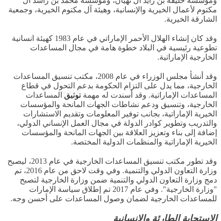
ومؤسسة خليفة بن زايد آل نهيان، ومؤسسة محمد بن راشد آل
مكتوم لأعمال
الخيرية والإنسانية، وهيئة آل مكتوم الخيرية، وجمعية
الشارقة الخيرية
.
وقد كان إنشاء الهلال الأحمر الإماراتي في عام
1983
كهيئة انسانية
تطوعية رئيسية في البلاد خطوة هامة
في مجال المساعدات
الخارجية الإماراتية
.
وقد أنشأ مجلس الوزراء في عام
2008
، مكتب تنسيق المساعدات
الخارجية، مما يدل على التزام الحكومة بدعم التحول في قطاع
المساعدات الإماراتية
.
وقد أسندت له مهمة
توثيق
المساعدات
الخارجية، وتنسيق ودعم نشاطات الجهات المانحة والمؤسسات
الخيرية الإماراتية، بجانب توفير المعلومات وتقديم الاستشارات
والتدريب وتطوير كوادر الدولة في مجال العمل الإنساني الدولي،
إضافة إلى بناء وتعزيز العلاقة بين الجهات المانحة والمؤسسات
الخيرية الإماراتية والمنظمات الدولية المختصة
.
وقد تطور مكتب تنسيق المساعدات الخارجية في عام
2013
، ليصبح
وزارة التعاون الدولي والتنمية
.
وفي وقت لاحق من عام
2016
، تم
دمج وزارة التعاون الدولي والتنمية
ضمن وزارة الخارجية لتصبح
"
وزارة الخارجية
".
وفي عام
2017
تم إطلاق سياسة الإمارات
للمساعدات الخارجية لضمان وصول المساعدات على أحسن وجه
.
الاستجابة الطارئة والإنسانية