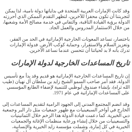
وقد كانت الإمارات العربية المتحدة في بداياتها دولة نامية، لذا يمكن
لتجربتنا أن تكون محفزا للآخرين، لتظهر التقدم الممكن الذي أحرزته
الدولة برؤية القيادة الثاقبة، والتفاني في خدمة مصالح الأمة وشعبها،
من خلال الاستثمار المدروس والعمل الجاد
.
باختصار، تساعد المعونات الخارجية الإماراتية في الحد من الفقر،
وتعزيز السلام والاستقرار، وحماية كوكب الأرض
.
فدولة الإمارات
تدرك بأنه لا بد لحياتنا أن تتحسن عندما نساعد الآخرين
.
تاريخ المساعدات الخارجية لدولة الإمارات
إن تاريخ المساعدات الخارجية الإماراتية هو قديم وقد بدأ مع تأسيس
الدولة
.
فقد أمر صاحب السمو الشيخ زايد بن سلطان آل نهيان
(
طيب
الله ثراه
)
، بإنشاء صندوق أبوظبي للتنمية لإضفاء الطابع المؤسسي
على المساعدات الإماراتية في عام
1971.
وقد
انضم المجتمع المدني إلى الجهود الرامية لتقديم المساعدات إلى
الخارج في أواخر السبعينيات مع ظهور جمعيات مثل دار البر وجمعية
دبي الخيرية
.
كما دعمت قيادة الدولة هذا الزخم خلال الثمانينيات
والتسعينيات من خلال إنشاء ورعاية منظمات الإغاثة والجمعيات
الخيرية في كل إمارة، وشملت مؤسسة زايد الخيرية والإنسانية،