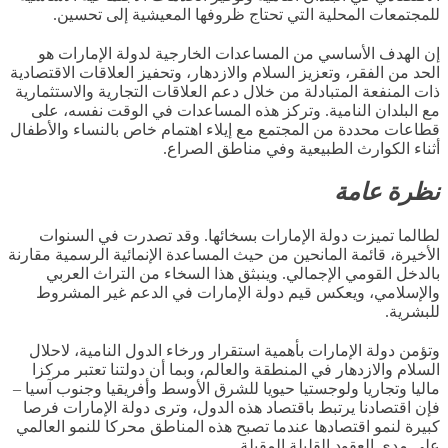
للمجتمعات المحلية ا
لتي تحتاج ظروفها المعيشية إلى تحسين
.
إن الهدف الأساسي من المساعدات الخارجية لدولة الإمارات هو
الحد من الفقر، وتعزيز السلام والازدهار، وتحفيز العلاقات الاقتصادية
ذات المنفعة المتبادلة من خلال دعم العلاقات التجارية والاستثمارية
مع البلدان النامية
.
وتركز هذه المساعدات في الوقت نفسه، على
قطاعات محددة من المجتمع مع إيلاء اهتمام خاص
بال
نساء والأطفال
أثناء الكوارث الطبيعية وفي مناطق الصراع
.
نظرة عامة
لطالما تميزت دولة الإمارات بسخائها
.
وقد تصدرت في السنوات
الأخيرة، قائمة المانحين من حيث المساعدة الإنمائية الرسمية مقارنة
بالدخل القومي الإجمالي
.
وينبثق هذا السخاء من التراث العربي
والإسلامي،
ويعكس قيم دولة الإمارات
في الدعم غير المشروط
للبشرية
.
وتؤمن دولة الإمارات بأهمية استقرار ورخاء الدول النامية، لاحلال
السلام والازدهار في المنطقة والعالم، وبما أن دولتنا تعتبر مركزا
ماليا وتجاريا ولوجستيا حيويا للشرق الأوسط وأفريقيا وجنوب آسيا
–
فإن اقتصادنا يرتبط باقتصاد هذه الدول، وترى دولة الإمارات فرصا
كبيرة لنمو اقتصادها عندما تصبح هذه المناطق محركا للنمو العالمي
على مدى العقود القليلة المقبلة
.