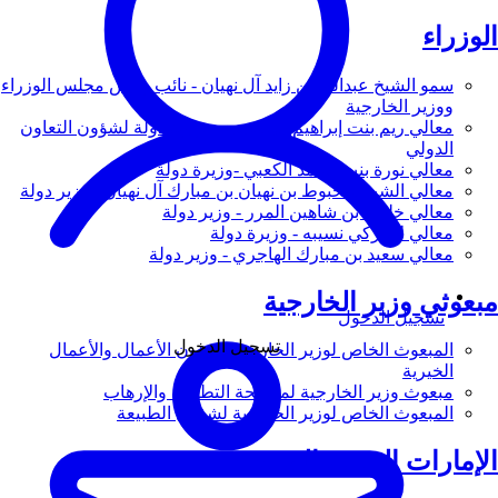
الوزراء
سمو الشيخ عبدالله بن زايد آل نهيان - نائب رئيس مجلس الوزراء
ووزير الخارجية
معالي ريم بنت إبراهيم الهاشمي - وزيرة دولة لشؤون التعاون
الدولي
معالي نورة بنت محمد الكعبي -وزيرة دولة
معالي الشيخ شخبوط بن نهيان بن مبارك آل نهيان - وزير دولة
معالي خليفة بن شاهين المرر - وزير دولة
معالي لانا زكي نسيبه - وزيرة دولة
معالي سعيد بن مبارك الهاجري - وزير دولة
مبعوثي وزير الخارجية
تسجيل الدخول
تسجيل الدخول
المبعوث الخاص لوزير الخارجية لشؤون الأعمال والأعمال
الخيرية
مبعوث وزير الخارجية لمكافحة التطرف والإرهاب
المبعوث الخاص لوزير الخارجية لشؤون الطبيعة
الإمارات العربية المتحدة