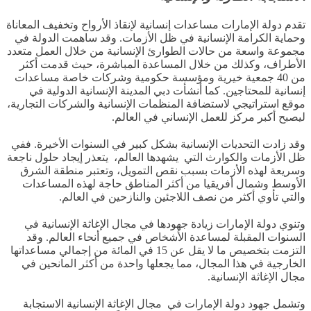
تقدم دولة الإمارات مساعدات إنسانية لإنقاذ الأرواح وتخفيف المعاناة
وحماية الكرامة الإنسانية في ظل الأزمات
.
وقد ساهمت الدولة في
مجموعة واسعة من حالات الطوارئ الإنسانية من خلال العمل متعدد
الأطراف، وكذلك من خلال المساعدة المباشرة، حيث قدمت أكثر
من
40
جمعية خيرية ومؤسسة حكومية وشركات خاصة مساعدات
إنسانية للمحتاجين
.
كما أنشأت دبي المدينة الإنسانية الدولية في
موقع استراتيجي لاستضافة المنظمات الإنسانية والشركات التجارية،
ليصبح أكبر مركز للعمل الإنساني في العالم
.
وقد زادت التحديات الإنسانية بشكل كبير في السنوات الأخيرة
.
ففي
ظل الأزمات والكوارث التي يشهدها العالم، يتعذر إيجاد حلول ناجعة
وسريعة لهذه الأزمات بسبب نقص التمويل، وتعتبر منطقة الشرق
الأوسط وشمال أفريقيا من أكثر المناطق حاجة لهذه المساعدات
والتي تأوي أكثر من نصف اللاجئين والنازحين في العالم
.
وتنوي دولة الإمارات زيادة جهودها في مجال الإغاثة الإنسانية في
السنوات المقبلة لمساعدة الأشخاص في جميع أنحاء العالم
.
وقد
التزمت بتخصيص ما لا يقل عن
15
في المائة من إجمالي مساعداتها
الخارجية في هذا المجال، مما يجعلها واحدة من أكثر المانحين في
مجال الإغاثة الإنسانية
.
وتشمل جهود دولة الإمارات في مجال الإغاثة الإنسانية الاستجابة