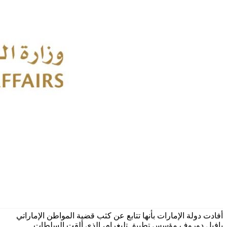
أفادت دولة الإمارات بأنها تتابع عن كثب قضية المواطن الإماراتي
بافيل دوروف مؤسس تطبيق تليغرام، الذي ألقت السلطات