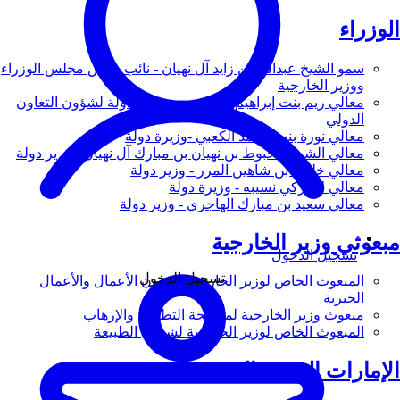
الوزراء
سمو الشيخ عبدالله بن زايد آل نهيان - نائب رئيس مجلس الوزراء
ووزير الخارجية
معالي ريم بنت إبراهيم الهاشمي - وزيرة دولة لشؤون التعاون
الدولي
معالي نورة بنت محمد الكعبي -وزيرة دولة
معالي الشيخ شخبوط بن نهيان بن مبارك آل نهيان - وزير دولة
معالي خليفة بن شاهين المرر - وزير دولة
معالي لانا زكي نسيبه - وزيرة دولة
معالي سعيد بن مبارك الهاجري - وزير دولة
مبعوثي وزير الخارجية
تسجيل الدخول
تسجيل الدخول
المبعوث الخاص لوزير الخارجية لشؤون الأعمال والأعمال
الخيرية
مبعوث وزير الخارجية لمكافحة التطرف والإرهاب
المبعوث الخاص لوزير الخارجية لشؤون الطبيعة
الإمارات العربية المتحدة