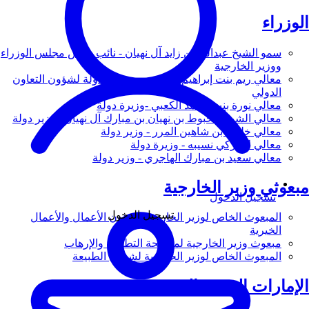
الوزراء
سمو الشيخ عبدالله بن زايد آل نهيان - نائب رئيس مجلس الوزراء
ووزير الخارجية
معالي ريم بنت إبراهيم الهاشمي - وزيرة دولة لشؤون التعاون
الدولي
معالي نورة بنت محمد الكعبي -وزيرة دولة
معالي الشيخ شخبوط بن نهيان بن مبارك آل نهيان - وزير دولة
معالي خليفة بن شاهين المرر - وزير دولة
معالي لانا زكي نسيبه - وزيرة دولة
معالي سعيد بن مبارك الهاجري - وزير دولة
مبعوثي وزير الخارجية
تسجيل الدخول
تسجيل الدخول
المبعوث الخاص لوزير الخارجية لشؤون الأعمال والأعمال
الخيرية
مبعوث وزير الخارجية لمكافحة التطرف والإرهاب
المبعوث الخاص لوزير الخارجية لشؤون الطبيعة
الإمارات العربية المتحدة