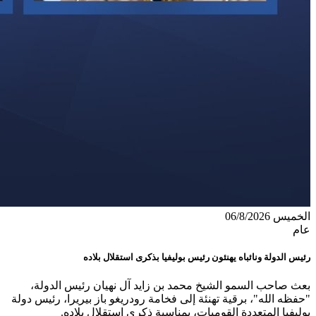
الخميس 06/8/2026
عام
رئيس الدولة ونائباه يهنئون رئيس بوليفيا بذكرى استقلال بلاده
بعث صاحب السمو الشيخ محمد بن زايد آل نهيان رئيس الدولة،
"حفظه الله"، برقية تهنئة إلى فخامة رودريغو باز بيريرا، رئيس دولة
بوليفيا المتعددة القوميات، بمناسبة ذكرى استقلال بلاده.