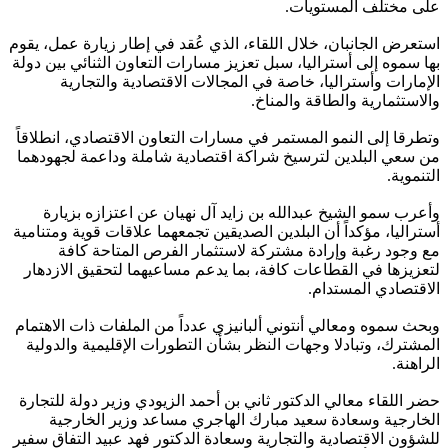
على مختلف المستويات.
استعرض الجانبان، خلال اللقاء، الذي عُقد في إطار زيارة عمل، يقوم
بها سموه إلى أستراليا، سبل تعزيز مسارات التعاون الثنائي بين دولة
الإمارات وأستراليا، خاصة في المجالات الاقتصادية والتجارية
والاستثمارية والطاقة والمناخ.
وتطرقا إلى النمو المستمر في مسارات التعاون الاقتصادي، انطلاقاً
من سعي البلدين لترسيخ شراكة اقتصادية شاملة وداعمة لجهودهما
التنموية.
وأعرب سمو الشيخ عبدالله بن زايد آل نهيان عن اعتزازه بزيارة
أستراليا، مؤكداً أن البلدين الصديقين تجمعهما علاقات قوية ومتنامية
مع وجود رغبة وإرادة مشتركة لاستثمار الفرص المتاحة كافة
لتعزيزها في القطاعات كافة، بما يدعم مساعيهما لتحقيق الازدهار
الاقتصادي المستدام.
وبحث سموه ومعالي أنتوني ألبانيزي عدداً من الملفات ذات الاهتمام
المشترك، وتبادلا وجهات النظر بشأن التطورات الإقليمية والدولية
الراهنة.
حضر اللقاء معالي الدكتور ثاني بن أحمد الزيودي وزير دولة للتجارة
الخارجية وسعادة سعيد مبارك الهاجري مساعد وزير الخارجية
للشؤون الاقتصادية والتجارية وسعادة الدكتور فهد عبيد التفاق سفير