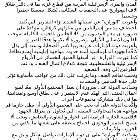
المدن والقرى الإسرائيلية القريبة من قطاع غزة، بما في ذلك إطلاق
آلاف الصواريخ على التجمعات السكانية، تُشكل تصعيدًا خطيراً
وجسيماً.
وأعربت "الوزارة" عن استيائها الشديد إزاء التقارير التي تُفيد
باختطاف مدنيين إسرائيليين من منازلهم كرهائن، مؤكدةً على
ضرورة أن ينعم المدنيون من كلا الجانبين بالحماية الكاملة بموجب
القانون الإنساني الدُّولي، وضرورة ألا يكونوا هدفًا للصراع.
وأعربت دولة الإمارات عن تعازيها لأسر الضحايا، ودعت إلى بذل
كافّة الجهود الدبلوماسية لمنع حدوث مواجهة إقليمية أوسع نطاقا.
كما عبرت "الوزارة" عن أسفها العميق للخسائر في الأرواح
الإسرائيلية والفلسطينية، نتيجة لاندلاع أعمال العنف، ودعت
الطرفين إلى وقف التصعيد
وتجنب تفاقم العنف وما يترتب على ذلك من عواقب مأساوية تؤثر
على حياة المدنيين والمنشآت.
وشدّدت الدولة على ضرورة أن يعمل المجتمع الدُّولي معًا لمنع
أعمال العنف، التي تُهدّد عدم الاستقرار على نطاق أوسع وامتدادها،
بما في ذلك مشاركة مجموعات أخرى.
وأكّدت الدولة على أنه يجب على المجتمع الدُّولي أن يظل حازما في
مواجهة هذه المحاولات العنيفة، التي تُحاول أن تعرقل الجهود
الإقليمية الجارية الرامية إلى الحوار والتعاون والتعايش، ويجب ألا
يسمح للتدمير الوجودي باجتياح منطقة عانى شعبها ما يكفي من
الحروب والأزمات.
وشدّدت "الوزارة" على أن دولة الإمارات تواصل بشكل وثيق مع