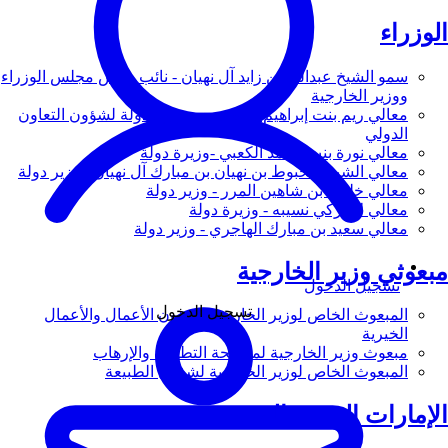
الوزراء
سمو الشيخ عبدالله بن زايد آل نهيان - نائب رئيس مجلس الوزراء
ووزير الخارجية
معالي ريم بنت إبراهيم الهاشمي - وزيرة دولة لشؤون التعاون
الدولي
معالي نورة بنت محمد الكعبي -وزيرة دولة
معالي الشيخ شخبوط بن نهيان بن مبارك آل نهيان - وزير دولة
معالي خليفة بن شاهين المرر - وزير دولة
معالي لانا زكي نسيبه - وزيرة دولة
معالي سعيد بن مبارك الهاجري - وزير دولة
مبعوثي وزير الخارجية
تسجيل الدخول
تسجيل الدخول
المبعوث الخاص لوزير الخارجية لشؤون الأعمال والأعمال
الخيرية
مبعوث وزير الخارجية لمكافحة التطرف والإرهاب
المبعوث الخاص لوزير الخارجية لشؤون الطبيعة
الإمارات العربية المتحدة