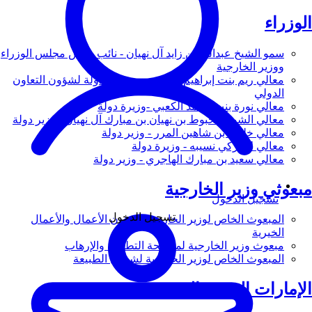
الوزراء
سمو الشيخ عبدالله بن زايد آل نهيان - نائب رئيس مجلس الوزراء
ووزير الخارجية
معالي ريم بنت إبراهيم الهاشمي - وزيرة دولة لشؤون التعاون
الدولي
معالي نورة بنت محمد الكعبي -وزيرة دولة
معالي الشيخ شخبوط بن نهيان بن مبارك آل نهيان - وزير دولة
معالي خليفة بن شاهين المرر - وزير دولة
معالي لانا زكي نسيبه - وزيرة دولة
معالي سعيد بن مبارك الهاجري - وزير دولة
مبعوثي وزير الخارجية
تسجيل الدخول
تسجيل الدخول
المبعوث الخاص لوزير الخارجية لشؤون الأعمال والأعمال
الخيرية
مبعوث وزير الخارجية لمكافحة التطرف والإرهاب
المبعوث الخاص لوزير الخارجية لشؤون الطبيعة
الإمارات العربية المتحدة