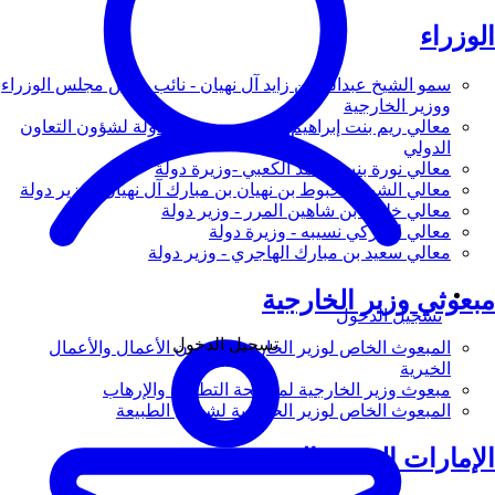
الوزراء
سمو الشيخ عبدالله بن زايد آل نهيان - نائب رئيس مجلس الوزراء
ووزير الخارجية
معالي ريم بنت إبراهيم الهاشمي - وزيرة دولة لشؤون التعاون
الدولي
معالي نورة بنت محمد الكعبي -وزيرة دولة
معالي الشيخ شخبوط بن نهيان بن مبارك آل نهيان - وزير دولة
معالي خليفة بن شاهين المرر - وزير دولة
معالي لانا زكي نسيبه - وزيرة دولة
معالي سعيد بن مبارك الهاجري - وزير دولة
مبعوثي وزير الخارجية
تسجيل الدخول
تسجيل الدخول
المبعوث الخاص لوزير الخارجية لشؤون الأعمال والأعمال
الخيرية
مبعوث وزير الخارجية لمكافحة التطرف والإرهاب
المبعوث الخاص لوزير الخارجية لشؤون الطبيعة
الإمارات العربية المتحدة